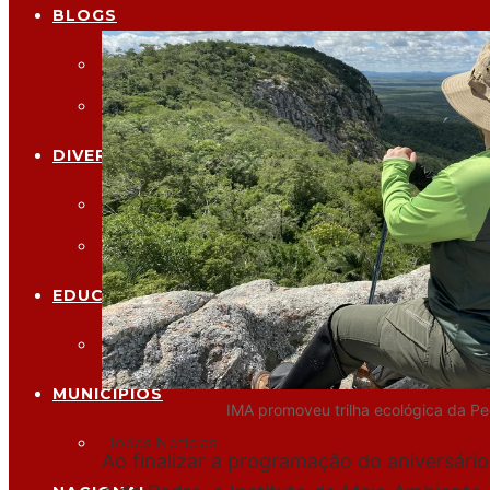
BLOGS
Clerisvaldo
Fábio Soares
DIVERSÃO
Televisao
Papo Reto
EDUCAÇÃO
Todas Notícias
MUNICÍPIOS
IMA promoveu trilha ecológica da P
Todas Notícias
Ao finalizar a programação do aniversário