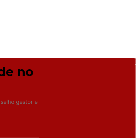
ade no
selho gestor e