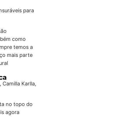
nsuráveis para
são
também como
sempre temos a
aço mais parte
ural
ca
Camilla Karlla,
sta no topo do
is agora