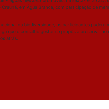
de Alagoas (IMA/AL) promoveu, na sexta-feira (22), u
o Craunã, em Água Branca, com participação de me
ernacional da biodiversidade, os participantes puder
tinga que o conselho gestor se propôs a preservar n
os atrás.