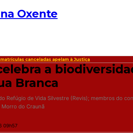
 matrículas canceladas apelam à Justiça
celebra a biodiversid
ua Branca
o Refúgio de Vida Silvestre (Revis); membros do con
 Morro do Craunã
6 09h57