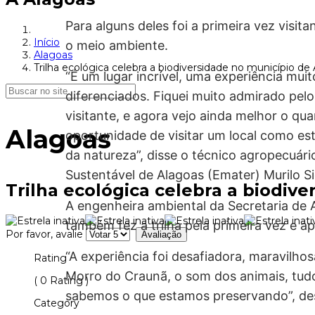
Para alguns deles foi a primeira vez visi
Início
o meio ambiente.
Alagoas
Trilha ecológica celebra a biodiversidade no município d
“É um lugar incrível, uma experiência muit
diferenciados. Fiquei muito admirado pe
visitante, e agora vejo ainda melhor o q
Alagoas
oportunidade de visitar um local como est
da natureza”, disse o técnico agropecuári
Sustentável de Alagoas (Emater) Murilo Si
Trilha ecológica celebra a biodiv
A engenheira ambiental da Secretaria de 
também fez a trilha pela primeira vez e a
Por favor, avalie
“A experiência foi desafiadora, maravilho
Rating
Morro do Craunã, o som dos animais, tudo
( 0 Rating )
sabemos o que estamos preservando”, de
Category