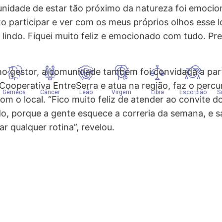
unidade de estar tão próximo da natureza foi emocio
to participar e ver com os meus próprios olhos esse l
to lindo. Fiquei muito feliz e emocionado com tudo. P
 gestor, a comunidade também foi convidada a partic
a Cooperativa EntreSerra e atua na região, faz o perc
om o local. “Fico muito feliz de atender ao convite d
ado, porque a gente esquece a correria da semana, e 
r qualquer rotina”, revelou.