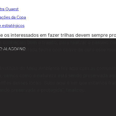
tra Quaest
ipações da Copa
e estratégicos
e os interessados em fazer trilhas devem sempre pr
ue conheçam bem o trajeto, para realizar o passeio c
TÃO ALAGOANO
ha da Pedra Montada fecha com chave de ouro esse m
 o Instituto do Meio Ambiente fez aqui com as comuni
e, vemos como a natureza está sendo preservada aq
iões desses locais. Subir aqui é ver que estamos tr
endo preservada e protegida”, finalizou.