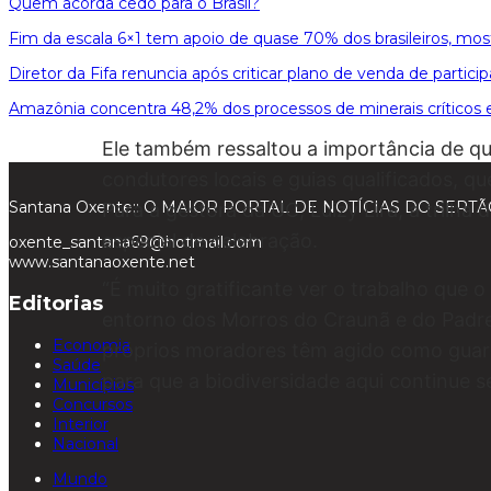
Quem acorda cedo para o Brasil?
Fim da escala 6×1 tem apoio de quase 70% dos brasileiros, mos
Diretor da Fifa renuncia após criticar plano de venda de partic
Amazônia concentra 48,2% dos processos de minerais críticos 
Ele também ressaltou a importância de qu
condutores locais e guias qualificados, q
Santana Oxente:: O MAIOR PORTAL DE NOTÍCIAS DO SER
Para a gestora da UC, Luizy Lira, a tril
especial de celebração.
oxente_santana69@hotmail.com
www.santanaoxente.net
“É muito gratificante ver o trabalho que
Editorias
entorno dos Morros do Craunã e do Padr
Economia
próprios moradores têm agido como guard
Saúde
para que a biodiversidade aqui continue s
Municípios
Concursos
Interior
Nacional
Mundo