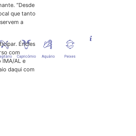
nante. “Desde
ocal que tanto
reservem a
ipar. Éricles
urso com
o IMA/AL e
saio daqui com