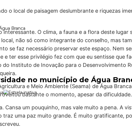
tando o local de paisagem deslumbrante e riquezas ime
e Água Branca
o interessante. O clima, a fauna e a flora deste lugar 
lo local, não só como integrante do conselho, mas 
uanto se faz necessário preservar este espaço. Nem 
e e ter esse privilégio fez com que eu sentisse que f
o do Instituto de Inovação para o Desenvolvimento R
queira.
ersidade no município de Água Bran
Agricultura e Meio Ambiente (Seama) de Água Branca, 
proveitou bastante o momento, apesar da dificuldade.
sa. Cansa um pouquinho, mas vale muito a pena. A vi
 traz uma paz muito grande. É muito gratificante, po
screveu.