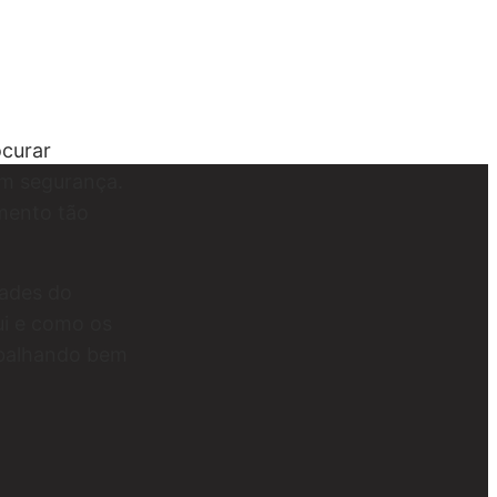
ocurar
om segurança.
omento tão
dades do
ui e como os
abalhando bem