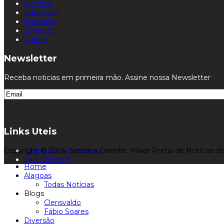
Cinema
Educação
Televisão
Diversão
Cultura
Newsletter
Receba noticias em primeira mão. Assine nossa Newsletter
Links Uteis
Copyright © 2026. Santana Oxente:: Maior Portal de Notícias do
Política de Privacidade
Fale Conosco
Home
Alagoas
Todas Notícias
Blogs
Clerisvaldo
Fábio Soares
Diversão