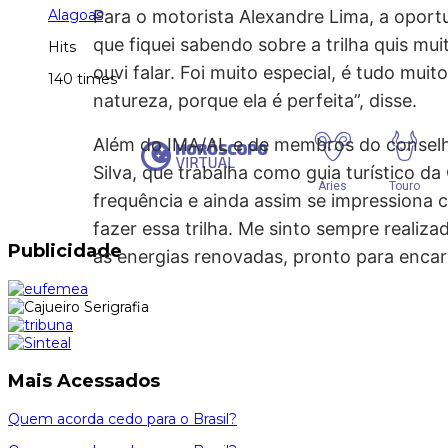
Alagoas
Para o motorista Alexandre Lima, a oport
que fiquei sabendo sobre a trilha quis mui
Hits
ouvi falar. Foi muito especial, é tudo mui
140 times
natureza, porque ela é perfeita”, disse.
Além do IMA/AL e de membros do conselho
Silva, que trabalha como guia turístico d
frequência e ainda assim se impressiona c
fazer essa trilha. Me sinto sempre realiz
Publicidade
as energias renovadas, pronto para encara
Mais Acessados
Quem acorda cedo para o Brasil?