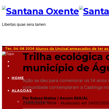
Libertas quae sera tamen
Ter, 04 08 2026
Alunos da Uncisal ameaçados de ter as
Trilha ecológica 
município de Ág
HOME
Ação se deu para comemorar os 14 anos d
comunidade contemplaram a Caatinga no
ALAGOAS
Por Raissa Matias / Ascom IMA/AL
Todas Notícias
23/05/2026 19h14 - Atualizado em 24/05/202