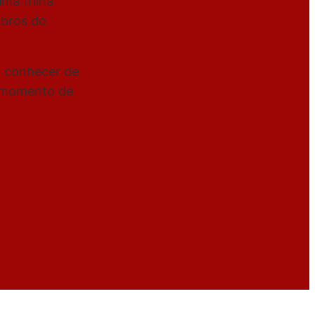
ma trilha
mbros do
am conhecer de
o momento de