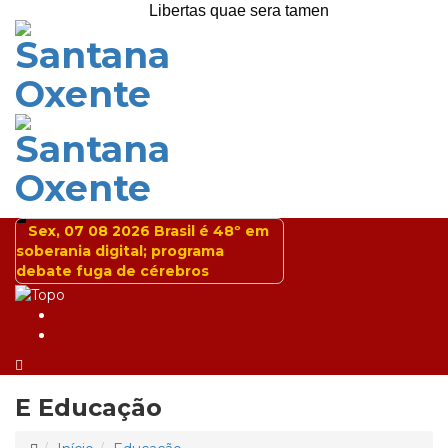
Libertas quae sera tamen
Sex, 07 08 2026
Brasil é 48º em
soberania digital; programa
debate fuga de cérebros
E
Educação