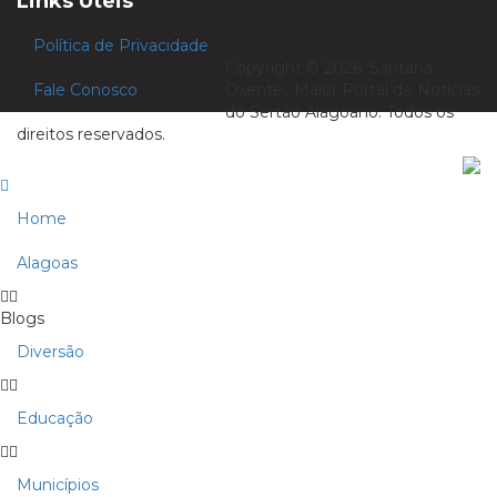
Links Uteis
Política de Privacidade
Copyright © 2026. Santana
Fale Conosco
Oxente:: Maior Portal de Notícias
do Sertão Alagoano. Todos os
direitos reservados.
Home
Alagoas
Blogs
Diversão
Educação
Municípios