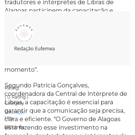
tradutores e intérpretes de Libras de
Alagoas participem da capacitação e
reafirmou o compromisso do Governo de
Alagoas em promover a inclusão e a
acessibilidade para todos. “Peço que todos
os profissionais que atuam na tradução e
Redação Eufemea
interpretação da Libras nos 102
municípios do estado participem desse
momento”.
Segundo Patrícia Gonçalves,
Rating
coordenadora da Central de Intérprete de
( 0 Rating )
Libras, a capacitação é essencial para
Category
garantir que a comunicação seja precisa,
Educação
clara e eficiente. “O Governo de Alagoas
Hits
está fazendo esse investimento na
535 times