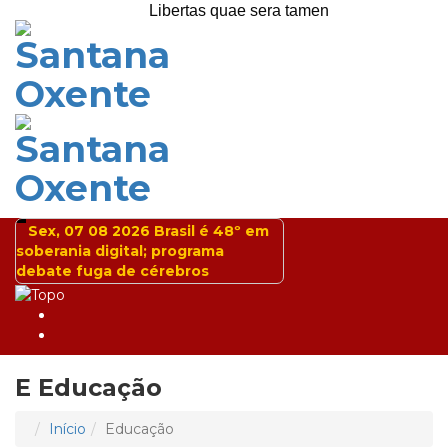
Libertas quae sera tamen
Sex, 07 08 2026
Brasil é 48º em
soberania digital; programa
debate fuga de cérebros
E
Educação
Início
Educação