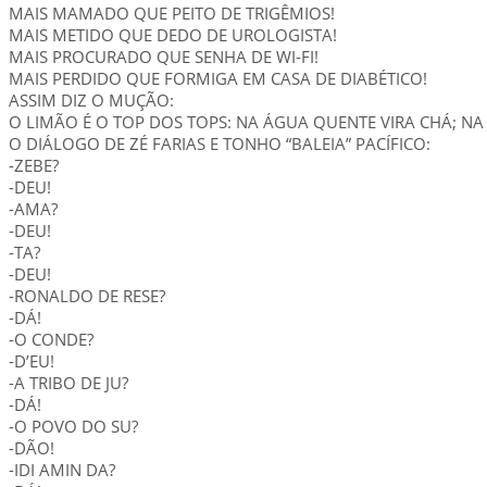
MAIS MAMADO QUE PEITO DE TRIGÊMIOS!
MAIS METIDO QUE DEDO DE UROLOGISTA!
MAIS PROCURADO QUE SENHA DE WI-FI!
MAIS PERDIDO QUE FORMIGA EM CASA DE DIABÉTICO!
ASSIM DIZ O MUÇÃO:
O LIMÃO É O TOP DOS TOPS: NA ÁGUA QUENTE VIRA CHÁ; N
O DIÁLOGO DE ZÉ FARIAS E TONHO “BALEIA” PACÍFICO:
-ZEBE?
-DEU!
-AMA?
-DEU!
-TA?
-DEU!
-RONALDO DE RESE?
-DÁ!
-O CONDE?
-D’EU!
-A TRIBO DE JU?
-DÁ!
-O POVO DO SU?
-DÃO!
-IDI AMIN DA?