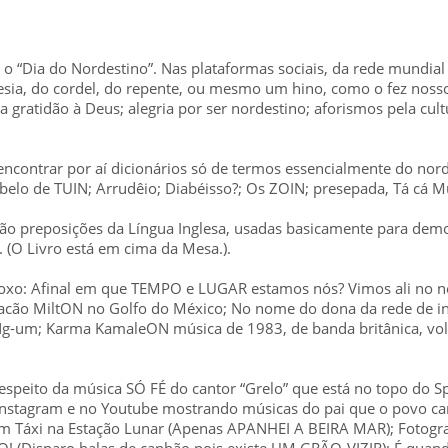
o “Dia do Nordestino”. Nas plataformas sociais, da rede mundial
esia, do cordel, do repente, ou mesmo um hino, como o fez nosso 
gratidão à Deus; alegria por ser nordestino; aforismos pela cultur
ncontrar por aí dicionários só de termos essencialmente do nord
abelo de TUIN; Arrudêio; Diabéisso?; Os ZOIN; presepada, Tá cá M
o preposições da Língua Inglesa, usadas basicamente para demo
e. (O Livro está em cima da Mesa.).
adoxo: Afinal em que TEMPO e LUGAR estamos nós? Vimos ali no n
racão MiltON no Golfo do México; No nome do dona da rede de int
g-um; Karma KamaleON música de 1983, de banda britânica, vol
espeito da música SÓ FÉ do cantor “Grelo” que está no topo do Sp
 Instagram e no Youtube mostrando músicas do pai que o povo c
áxi na Estação Lunar (Apenas APANHEI A BEIRA MAR); Fotograf
! (Disparo balas de canhão pois existe UM GRÃO-VIZIR); É quan