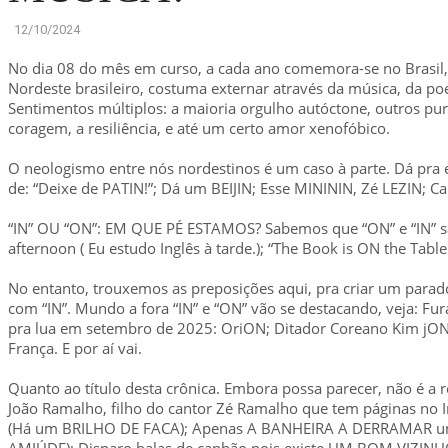
12/10/2024
No dia 08 do mês em curso, a cada ano comemora-se no Brasil, 
Nordeste brasileiro, costuma externar através da música, da po
Sentimentos múltiplos: a maioria orgulho autóctone, outros pura 
coragem, a resiliência, e até um certo amor xenofóbico.
O neologismo entre nós nordestinos é um caso à parte. Dá pra e
de: “Deixe de PATIN!”; Dá um BEIJIN; Esse MINININ, Zé LEZIN; C
“IN” OU “ON”: EM QUE PÉ ESTAMOS? Sabemos que “ON” e “IN” sã
afternoon ( Eu estudo Inglês à tarde.); “The Book is ON the Tabl
No entanto, trouxemos as preposições aqui, pra criar um par
com “IN”. Mundo a fora “IN” e “ON” vão se destacando, veja: Fu
pra lua em setembro de 2025: OriON; Ditador Coreano Kim jON
França. E por aí vai.
Quanto ao título desta crônica. Embora possa parecer, não é a r
João Ramalho, filho do cantor Zé Ramalho que tem páginas no
(Há um BRILHO DE FACA); Apenas A BANHEIRA A DERRAMAR um T
AMIÚDE); Disparo balas de canhão pois existe UM BOM VIZINHO