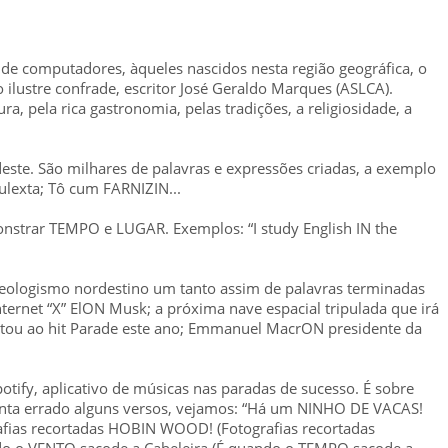
 de computadores, àqueles nascidos nesta região geográfica, o
ilustre confrade, escritor José Geraldo Marques (ASLCA).
a, pela rica gastronomia, pelas tradições, a religiosidade, a
este. São milhares de palavras e expressões criadas, a exemplo
ulexta; Tô cum FARNIZIN...
nstrar TEMPO e LUGAR. Exemplos: “I study English IN the
eologismo nordestino um tanto assim de palavras terminadas
ernet “X” ElON Musk; a próxima nave espacial tripulada que irá
tou ao hit Parade este ano; Emmanuel MacrON presidente da
otify, aplicativo de músicas nas paradas de sucesso. É sobre
anta errado alguns versos, vejamos: “Há um NINHO DE VACAS!
ias recortadas HOBIN WOOD! (Fotografias recortadas
do o VENTO sacode a Cabeleira (É quando o TEMPO sacode a