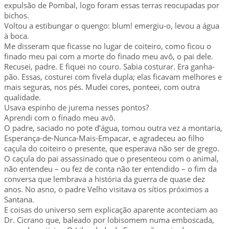
expulsão de Pombal, logo foram essas terras reocupadas por
bichos.
Voltou a estibungar o quengo: blum! emergiu-o, levou a água
à boca.
Me disseram que ficasse no lugar de coiteiro, como ficou o
finado meu pai com a morte do finado meu avô, o pai dele.
Recusei, padre. E fiquei no couro. Sabia costurar. Era ganha-
pão. Essas, costurei com fivela dupla; elas ficavam melhores e
mais seguras, nos pés. Mudei cores, ponteei, com outra
qualidade.
Usava espinho de jurema nesses pontos?
Aprendi com o finado meu avô.
O padre, saciado no pote d’água, tomou outra vez a montaria,
Esperança-de-Nunca-Mais-Empacar, e agradeceu ao filho
caçula do coiteiro o presente, que esperava não ser de grego.
O caçula do pai assassinado que o presenteou com o animal,
não entendeu – ou fez de conta não ter entendido – o fim da
conversa que lembrava a história da guerra de quase dez
anos. No asno, o padre Velho visitava os sítios próximos a
Santana.
E coisas do universo sem explicação aparente aconteciam ao
Dr. Cicrano que, baleado por lobisomem numa emboscada,