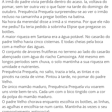
A irmã do padre vivia perdida dentro do acaso. Ia, voltava do
pomar, sem ter outra vez o que fazer na tarde do domingo de
outubro. Prequência Prequela surpreendeu-se ao ver o irmão
recluso na camarinha a pregar botões na batina.
Na hora da merenda! disse a irmã a si mesma. Por que ele não
me pediu? Eu teria pedido à sobrinha Elipse que pregasse os
botões.
A maior riqueza em Santana era a água potável. No casarão do
padre Velho havia cinco cisternas. E todas cheias pela boca
com a melhor das águas.
O conjunto de árvores frutíferas no terreno ao lado do casarão
abençoado com água do riacho Camoxinga. Até mesmo em
longos períodos sem chuva, o solo mantinha a sua riqueza em
umidade e nutrientes.
Prequência Prequela, no salto, trazia a tela, as tintas e os
pincéis na cesta de vime. Pintou à tarde, no pomar do padre
Velho.
De único mamão maduro, Prequência Prequela viu voarem
uns vinte bem-te-vis. Cada um com o bico tingido com a cor
da polpa do mamão maduro.
O padre Velho chorava enquanto escolhia os botões, as linhas,
as agulhas e encolhia-se num canto. Mantinha às vezes o seu
comportamento antissocial: