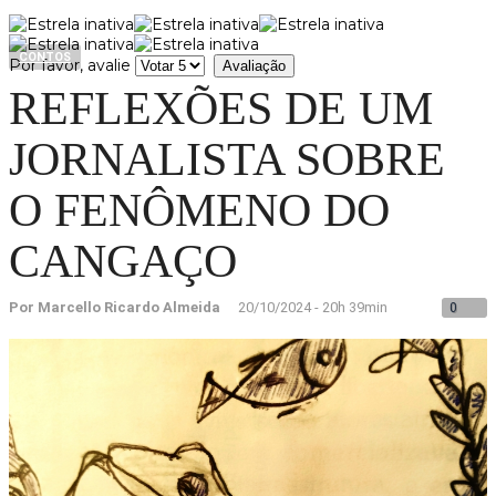
CONTOS
Por favor, avalie
REFLEXÕES DE UM
JORNALISTA SOBRE
O FENÔMENO DO
CANGAÇO
Por Marcello Ricardo Almeida
20/10/2024 - 20h 39min
0