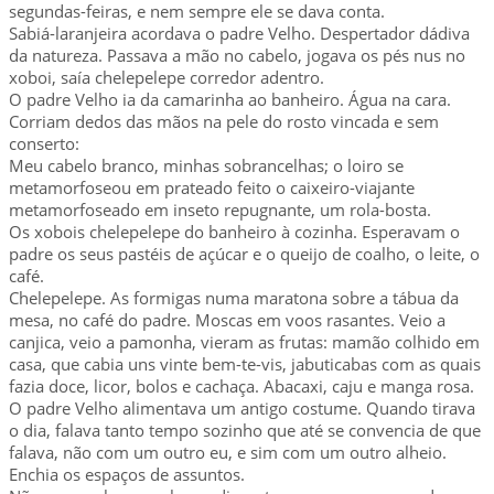
segundas-feiras, e nem sempre ele se dava conta.
Sabiá-laranjeira acordava o padre Velho. Despertador dádiva
da natureza. Passava a mão no cabelo, jogava os pés nus no
xoboi, saía chelepelepe corredor adentro.
O padre Velho ia da camarinha ao banheiro. Água na cara.
Corriam dedos das mãos na pele do rosto vincada e sem
conserto:
Meu cabelo branco, minhas sobrancelhas; o loiro se
metamorfoseou em prateado feito o caixeiro-viajante
metamorfoseado em inseto repugnante, um rola-bosta.
Os xobois chelepelepe do banheiro à cozinha. Esperavam o
padre os seus pastéis de açúcar e o queijo de coalho, o leite, o
café.
Chelepelepe. As formigas numa maratona sobre a tábua da
mesa, no café do padre. Moscas em voos rasantes. Veio a
canjica, veio a pamonha, vieram as frutas: mamão colhido em
casa, que cabia uns vinte bem-te-vis, jabuticabas com as quais
fazia doce, licor, bolos e cachaça. Abacaxi, caju e manga rosa.
O padre Velho alimentava um antigo costume. Quando tirava
o dia, falava tanto tempo sozinho que até se convencia de que
falava, não com um outro eu, e sim com um outro alheio.
Enchia os espaços de assuntos.