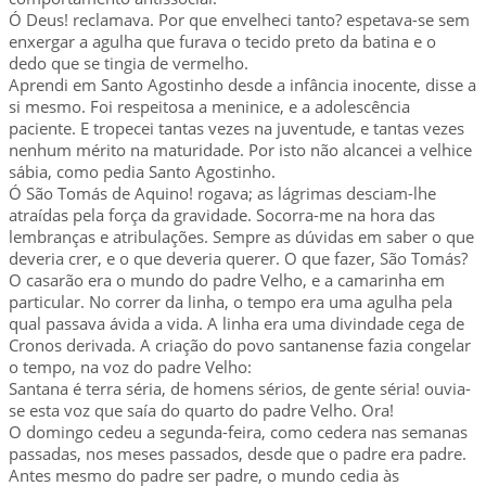
Ó Deus! reclamava. Por que envelheci tanto? espetava-se sem
enxergar a agulha que furava o tecido preto da batina e o
dedo que se tingia de vermelho.
Aprendi em Santo Agostinho desde a infância inocente, disse a
si mesmo. Foi respeitosa a meninice, e a adolescência
paciente. E tropecei tantas vezes na juventude, e tantas vezes
nenhum mérito na maturidade. Por isto não alcancei a velhice
sábia, como pedia Santo Agostinho.
Ó São Tomás de Aquino! rogava; as lágrimas desciam-lhe
atraídas pela força da gravidade. Socorra-me na hora das
lembranças e atribulações. Sempre as dúvidas em saber o que
deveria crer, e o que deveria querer. O que fazer, São Tomás?
O casarão era o mundo do padre Velho, e a camarinha em
particular. No correr da linha, o tempo era uma agulha pela
qual passava ávida a vida. A linha era uma divindade cega de
Cronos derivada. A criação do povo santanense fazia congelar
o tempo, na voz do padre Velho:
Santana é terra séria, de homens sérios, de gente séria! ouvia-
se esta voz que saía do quarto do padre Velho. Ora!
O domingo cedeu a segunda-feira, como cedera nas semanas
passadas, nos meses passados, desde que o padre era padre.
Antes mesmo do padre ser padre, o mundo cedia às