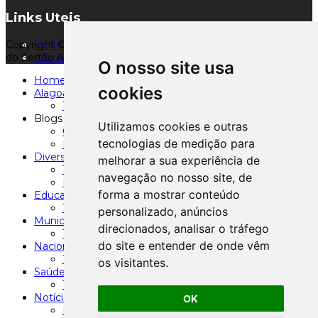
Links Uteis
Copyright © 2026. Santana Oxente:: Maior Portal de Notícias
Política de Privacidade
do Sertão Alagoano. Todos os direitos reservados.
Fale Conosco
O nosso site usa
Home
cookies
Alagoas
Todas Notícias
Blogs
Utilizamos cookies e outras
Clerisvaldo
tecnologias de medição para
Fábio Soares
Diversão
melhorar a sua experiência de
Televisao
navegação no nosso site, de
Papo Reto
forma a mostrar conteúdo
Educação
Todas Notícias
personalizado, anúncios
Municípios
direcionados, analisar o tráfego
Todas Notícias
do site e entender de onde vêm
Nacional
Todas Notícias
os visitantes.
Saúde
Todas Notícias
Notícias
OK
Polícia & Justiça