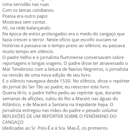
Uma servidão nas ruas
Com os temas cotidianos.
Poesia era outro papo:
Mostrava sem contar.
Ali, na rede balançando.
Na época de estios prolongados era o medo do cangaço que
fazia crescer o terror. Neste ofício que escolhi ouviam-se
histórias e passava-se o tempo preso ao silêncio; eu passava
muito tempo em silêncio.
O padre Velho e o jornalista fluminense conversavam sobre
reportagens e longas viagens. O padre disse ter atravessado o
Mar Tenebroso com a leitura de Navios Negreiros, o jornalista
na revisão de uma nova edição de seu livro.
E o silêncio navegava desde 1530. No silêncio, disse o repórter
do Jornal do Ser Tão ao padre, eu reescrevi este livro.
Queria lê-lo, o padre Velho pediu ao repórter que, durante
semanas de aflições, subiu do Rio a Maceió nas águas do
Atlântico, e de Maceió a Santana na trepidante Xepa. O
jornalista entregou nas mãos do padre o pesado volume:
REFLEXÕES DE UM REPÓRTER SOBRE O FENÔMENO DO
CANGAÇO
(dedicadas ao Sr. Pois-É e à Sra. Mas-É, os primeiros