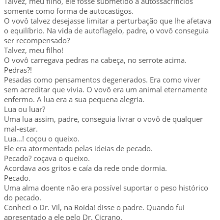
Talvez, meu filho, ele fosse submetido à autossacrifícios
somente como forma de autocastigos.
O vovô talvez desejasse limitar a perturbação que lhe afetava
o equilíbrio. Na vida de autoflagelo, padre, o vovô conseguia
ser recompensado?
Talvez, meu filho!
O vovô carregava pedras na cabeça, no serrote acima.
Pedras?!
Pesadas como pensamentos degenerados. Era como viver
sem acreditar que vivia. O vovô era um animal eternamente
enfermo. A lua era a sua pequena alegria.
Lua ou luar?
Uma lua assim, padre, conseguia livrar o vovô de qualquer
mal-estar.
Lua...! coçou o queixo.
Ele era atormentado pelas ideias de pecado.
Pecado? coçava o queixo.
Acordava aos gritos e caía da rede onde dormia.
Pecado.
Uma alma doente não era possível suportar o peso histórico
do pecado.
Conheci o Dr. Vil, na Roída! disse o padre. Quando fui
apresentado a ele pelo Dr. Cicrano.