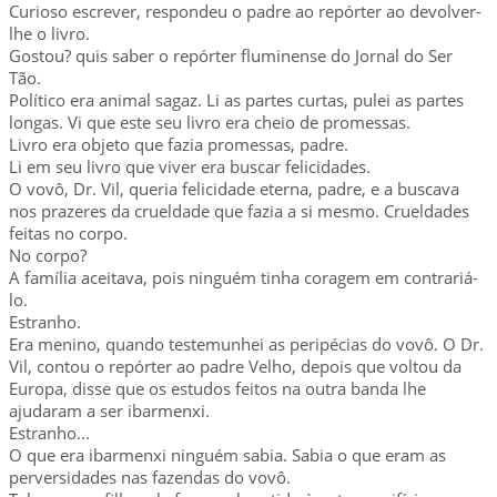
Curioso escrever, respondeu o padre ao repórter ao devolver-
lhe o livro.
Gostou? quis saber o repórter fluminense do Jornal do Ser
Tão.
Político era animal sagaz. Li as partes curtas, pulei as partes
longas. Vi que este seu livro era cheio de promessas.
Livro era objeto que fazia promessas, padre.
Li em seu livro que viver era buscar felicidades.
O vovô, Dr. Vil, queria felicidade eterna, padre, e a buscava
nos prazeres da crueldade que fazia a si mesmo. Crueldades
feitas no corpo.
No corpo?
A família aceitava, pois ninguém tinha coragem em contrariá-
lo.
Estranho.
Era menino, quando testemunhei as peripécias do vovô. O Dr.
Vil, contou o repórter ao padre Velho, depois que voltou da
Europa, disse que os estudos feitos na outra banda lhe
ajudaram a ser ibarmenxi.
Estranho...
O que era ibarmenxi ninguém sabia. Sabia o que eram as
perversidades nas fazendas do vovô.