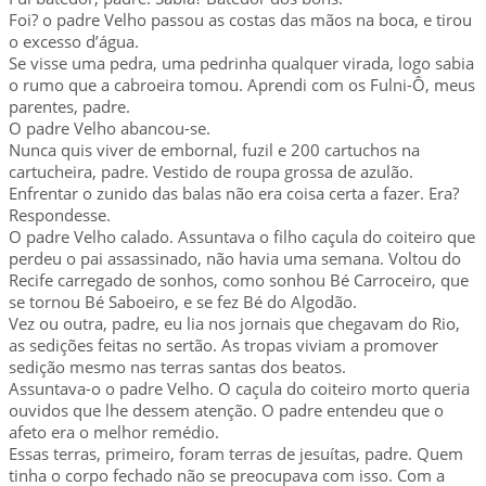
Foi? o padre Velho passou as costas das mãos na boca, e tirou
o excesso d’água.
Se visse uma pedra, uma pedrinha qualquer virada, logo sabia
o rumo que a cabroeira tomou. Aprendi com os Fulni-Ô, meus
parentes, padre.
O padre Velho abancou-se.
Nunca quis viver de embornal, fuzil e 200 cartuchos na
cartucheira, padre. Vestido de roupa grossa de azulão.
Enfrentar o zunido das balas não era coisa certa a fazer. Era?
Respondesse.
O padre Velho calado. Assuntava o filho caçula do coiteiro que
perdeu o pai assassinado, não havia uma semana. Voltou do
Recife carregado de sonhos, como sonhou Bé Carroceiro, que
se tornou Bé Saboeiro, e se fez Bé do Algodão.
Vez ou outra, padre, eu lia nos jornais que chegavam do Rio,
as sedições feitas no sertão. As tropas viviam a promover
sedição mesmo nas terras santas dos beatos.
Assuntava-o o padre Velho. O caçula do coiteiro morto queria
ouvidos que lhe dessem atenção. O padre entendeu que o
afeto era o melhor remédio.
Essas terras, primeiro, foram terras de jesuítas, padre. Quem
tinha o corpo fechado não se preocupava com isso. Com a