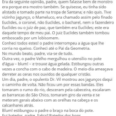
Era da seguinte opinião, padre, quem falasse bem de monstro
era porque era mostro também. Se quisesse, eu tinha sido
alistado e tomado parte na tropa de Santana; e não quis. Tive
vizinho jagunço, o Mameluco, era chamado assim pelo finado
Euclides, o coronel, não Euclides, o bacharel, nem o fazendeiro
Euclides ou o juiz de paz, que também era Euclides; este era
daquele tempo de meu pai. O juiz Euclides também tombou
emboscado por um lobisomem.
Conheci todos estes! o padre interrompeu a água que lhe
corria no queixo. Conheci até o Pai da Geometria.
No mundo beato, padre, via-se de tudo.
Outra vez, o padre Velho mergulhou o utensílio no pote
d’água – blum! – e trouxe água gelada. Estibungou outras
vezes a concha com o cabo de madeira. O meio-dia ameaçava
derreter as ceras nos ouvidos de qualquer cristão.
Um dia, padre, o opulento Dr. Vil mostrou aos jagunços daqui
o caminho de volta. Não ficou um por essas bandas. Eles
tomaram o rumo do rio, desceram pela cabeceira, escalaram
as barrancas do São Chico, tomaram giro da venta e se
meteram gerais abaixo com as orelhas na cabeça e os
calcanhares atrás.
Blum! estibungou o padre o braço na boca do pote.
Fui batedor, padre. Sabia? Batedor dos bons.