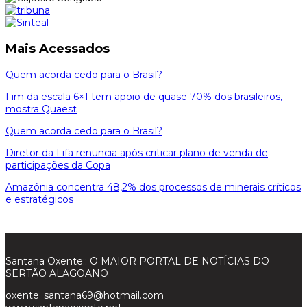
Mais Acessados
Quem acorda cedo para o Brasil?
Fim da escala 6×1 tem apoio de quase 70% dos brasileiros,
mostra Quaest
Quem acorda cedo para o Brasil?
Diretor da Fifa renuncia após criticar plano de venda de
participações da Copa
Amazônia concentra 48,2% dos processos de minerais críticos
e estratégicos
Santana Oxente:: O MAIOR PORTAL DE NOTÍCIAS DO
SERTÃO ALAGOANO
oxente_santana69@hotmail.com