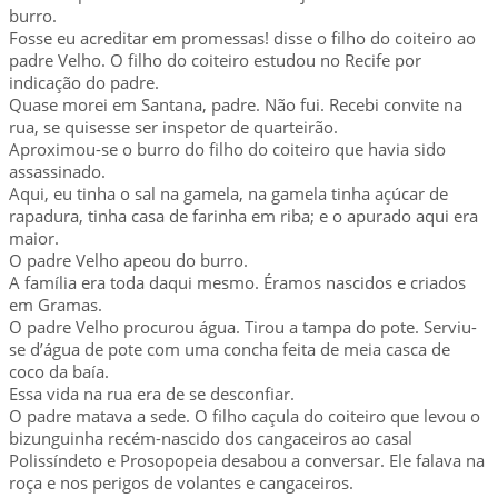
burro.
Fosse eu acreditar em promessas! disse o filho do coiteiro ao
padre Velho. O filho do coiteiro estudou no Recife por
indicação do padre.
Quase morei em Santana, padre. Não fui. Recebi convite na
rua, se quisesse ser inspetor de quarteirão.
Aproximou-se o burro do filho do coiteiro que havia sido
assassinado.
Aqui, eu tinha o sal na gamela, na gamela tinha açúcar de
rapadura, tinha casa de farinha em riba; e o apurado aqui era
maior.
O padre Velho apeou do burro.
A família era toda daqui mesmo. Éramos nascidos e criados
em Gramas.
O padre Velho procurou água. Tirou a tampa do pote. Serviu-
se d’água de pote com uma concha feita de meia casca de
coco da baía.
Essa vida na rua era de se desconfiar.
O padre matava a sede. O filho caçula do coiteiro que levou o
bizunguinha recém-nascido dos cangaceiros ao casal
Polissíndeto e Prosopopeia desabou a conversar. Ele falava na
roça e nos perigos de volantes e cangaceiros.