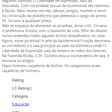
segundo noticiou O Liberdade de Expressão, saiu da
Desvalida. Com voracidade sexual de locomotiva, ele retornou
à Roída. Nela, reunia serrote, tábuas, pregos, martelo e enxó
na construção da plataforma que pleiteava o cargo do primo
Dr. Sicrano a qualquer preço.
Não se esqueça de alimentar as piranhas, disse o Dr. Cicrano.
A professora Anistia, com o bastardo de colo, filho do doutor,
nunca entendeu todos aqueles bichos empalhados, no solar.
Agora, essas piranhas! A arte da taxidermista Fruição decorava
os corredores e a sala principal ao lado da biblioteca onde O
Liberdade de Expressão saía do tinteiro às mãos dos leitores.
Na Fazenda Roída, o Dr. Cicrano tecia a sua bandeira de luta, e
escrevia os artigos.
Havia homens caçadores de bichos. Os cangaceiros eram
caçadores de homens.
Rating
( 0 Rating )
Category
Educação