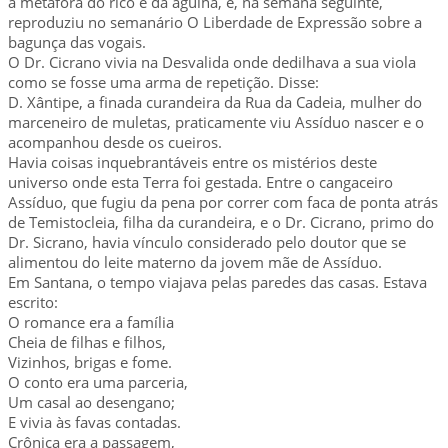
a metáfora do rico e da agulha, e, na semana seguinte,
reproduziu no semanário O Liberdade de Expressão sobre a
bagunça das vogais.
O Dr. Cicrano vivia na Desvalida onde dedilhava a sua viola
como se fosse uma arma de repetição. Disse:
D. Xântipe, a finada curandeira da Rua da Cadeia, mulher do
marceneiro de muletas, praticamente viu Assíduo nascer e o
acompanhou desde os cueiros.
Havia coisas inquebrantáveis entre os mistérios deste
universo onde esta Terra foi gestada. Entre o cangaceiro
Assíduo, que fugiu da pena por correr com faca de ponta atrás
de Temistocleia, filha da curandeira, e o Dr. Cicrano, primo do
Dr. Sicrano, havia vínculo considerado pelo doutor que se
alimentou do leite materno da jovem mãe de Assíduo.
Em Santana, o tempo viajava pelas paredes das casas. Estava
escrito:
O romance era a família
Cheia de filhas e filhos,
Vizinhos, brigas e fome.
O conto era uma parceria,
Um casal ao desengano;
E vivia às favas contadas.
Crônica era a passagem,