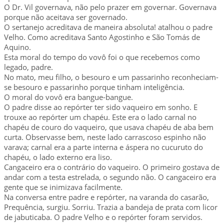
O Dr. Vil governava, não pelo prazer em governar. Governava
porque não aceitava ser governado.
O sertanejo acreditava de maneira absoluta! atalhou o padre
Velho. Como acreditava Santo Agostinho e São Tomás de
Aquino.
Esta moral do tempo do vovô foi o que recebemos como
legado, padre.
No mato, meu filho, o besouro e um passarinho reconheciam-
se besouro e passarinho porque tinham inteligência.
O moral do vovô era bangue-bangue.
O padre disse ao repórter ter sido vaqueiro em sonho. E
trouxe ao repórter um chapéu. Este era o lado carnal no
chapéu de couro do vaqueiro, que usava chapéu de aba bem
curta. Observasse bem, neste lado carrascoso espinho não
varava; carnal era a parte interna e áspera no cucuruto do
chapéu, o lado externo era liso.
Cangaceiro era o contrário do vaqueiro. O primeiro gostava de
andar com a testa estrelada, o segundo não. O cangaceiro era
gente que se inimizava facilmente.
Na conversa entre padre e repórter, na varanda do casarão,
Prequência, surgiu. Sorriu. Trazia a bandeja de prata com licor
de jabuticaba. O padre Velho e o repórter foram servidos.