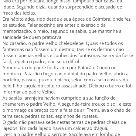
Não era por loucura, longe disso; tampouco por causa da
idade. Segundo dizia, quando surpreendido e acusado de
fraco das ideias.
Era hábito adquirido desde a sua época de Coimbra, onde fez
os estudos. Falar sozinho era antes o exercício da
memorização, o meio, segundo se sabia, que mantinha a
sanidade de quem praticava.
No casarão, o padre Velho chelepelepe. Quais se todos os
fantasmas não fossem um destino, tais se os destinos não
fossem apenas velhos e conhecidos fantasmas. Se a vida fosse
fácil, repetia o padre, não seria difícil.
A montaria do padre foi trazida por Patacão. Comia no
monturo. Patacão chegou ao quintal do padre Velho, abriu a
porteira, passou, puxou o bicho, selou com a sela costurada
pelo filho caçula do coiteiro assassinado. Deixou o burro e foi
informar ao padre Velho.
As sabiás-laranjeira haviam cumprido a sua função de
chamarem o padre Velho. A segunda-feira trouxe o sol, e este
o mormaço de braços com a falta de ar. Tremulava o chão de
terra seca, pedras soltas, espinhos de rosetas.
O gado não passava sede nestas terras de pedras cheias de
lajedos. Em cada lajedo havia um caldeirão d’água.
Descia o padre Velho o serrote. Sacolejava em lombo de