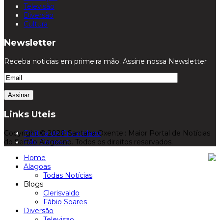
Televisão
Diversão
Cultura
Newsletter
Receba noticias em primeira mão. Assine nossa Newsletter
Links Uteis
Copyright © 2026. Santana Oxente:: Maior Portal de Notícias
Política de Privacidade
do Sertão Alagoano. Todos os direitos reservados.
Fale Conosco
Home
Alagoas
Todas Notícias
Blogs
Clerisvaldo
Fábio Soares
Diversão
Televisao