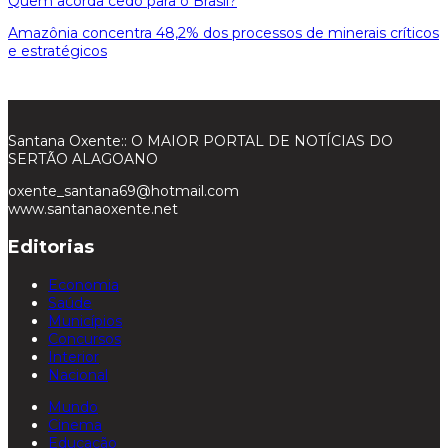
Quem acorda cedo para o Brasil?
Amazônia concentra 48,2% dos processos de minerais críticos
e estratégicos
Santana Oxente:: O MAIOR PORTAL DE NOTÍCIAS DO
SERTÃO ALAGOANO
oxente_santana69@hotmail.com
www.santanaoxente.net
Editorias
Economia
Saúde
Municípios
Concursos
Interior
Nacional
Mundo
Cinema
Educação