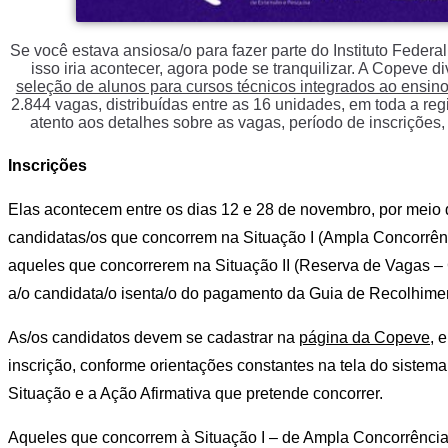
Se você estava ansiosa/o para fazer parte do Instituto Federa
isso iria acontecer, agora pode se tranquilizar. A Copeve d
seleção de alunos para cursos técnicos integrados ao ensin
2.844 vagas, distribuídas entre as 16 unidades, em toda a re
atento aos detalhes sobre as vagas, período de inscrições
Inscrições
Elas acontecem entre os dias 12 e 28 de novembro, por meio
candidatas/os que concorrem na Situação I (Ampla Concorrênci
aqueles que concorrerem na Situação II (Reserva de Vagas – 
a/o candidata/o isenta/o do pagamento da Guia de Recolhime
As/os candidatos devem se cadastrar na
página da Copeve
, 
inscrição, conforme orientações constantes na tela do sistem
Situação e a Ação Afirmativa que pretende concorrer.
Aqueles que concorrem à Situação I – de Ampla Concorrência