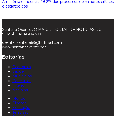
Amazônia concentra 48,2% dos processos de minerais críticos
e estratégicos
Santana Oxente:: O MAIOR PORTAL DE NOTÍCIAS DO
SERTÃO ALAGOANO
oxente_santana69@hotmail.com
www.santanaoxente.net
Editorias
Economia
Saúde
Municípios
Concursos
Interior
Nacional
Mundo
Cinema
Educação
Televisão