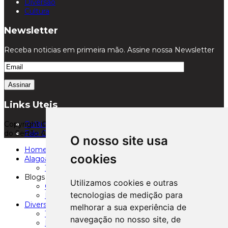
Diversão
Cultura
Newsletter
Receba noticias em primeira mão. Assine nossa Newsletter
Links Uteis
Copyright © 2026. Santana Oxente:: Maior Portal de Notícias
Política de Privacidade
do Sertão Alagoano. Todos os direitos reservados.
Fale Conosco
O nosso site usa
Home
cookies
Alagoas
Todas Notícias
Blogs
Utilizamos cookies e outras
Clerisvaldo
tecnologias de medição para
Fábio Soares
Diversão
melhorar a sua experiência de
Televisao
navegação no nosso site, de
Papo Reto