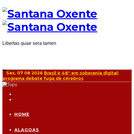
Libertas quae sera tamen
Sex, 07 08 2026
Brasil é 48º em soberania digital;
programa debate fuga de cérebros
HOME
ALAGOAS