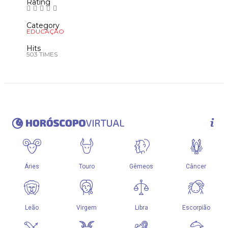
Rating
Category
EDUCAÇÃO
Hits
503 TIMES