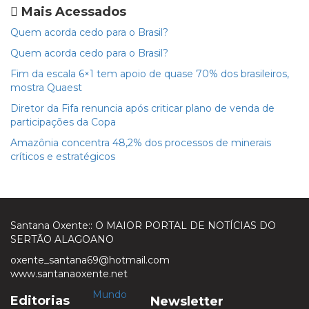
Mais Acessados
Quem acorda cedo para o Brasil?
Quem acorda cedo para o Brasil?
Fim da escala 6×1 tem apoio de quase 70% dos brasileiros,
mostra Quaest
Diretor da Fifa renuncia após criticar plano de venda de
participações da Copa
Amazônia concentra 48,2% dos processos de minerais
críticos e estratégicos
Santana Oxente:: O MAIOR PORTAL DE NOTÍCIAS DO
SERTÃO ALAGOANO
oxente_santana69@hotmail.com
www.santanaoxente.net
Mundo
Editorias
Newsletter