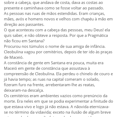
sobre a cabeça, que andava de costa, dava as costas ao
presente e caminhava como se fosse voltar ao passado.
As pessoas nas ruas de mãos estendidas. Eram crianças,
mães, avós e homens novos e velhos com chapéu à mão em
direção aos passantes.
O que aconteceu com a cabeça das pessoas, meu Deus! ela
quis saber, e não obteve a resposta. Por que a Pragmática
não ficou em Santana?
Procurou nos túmulos o nome de sua amiga de infância.
Cleobulina vagou por cemitérios, depois de ter ido às praças
de Maceió.
A constância de gente em Santana era pouca, muita era
Maceió em gente de constância que assustava à
compreensão de Cleobulina. Ela perdeu o chinelo de couro e
já havia tempo; as ruas na capital comeram o solado,
fizeram furo na frente, arrebentaram-lhe as reatas,
deixaram-na descalça.
Os cemitérios eram ambientes vazios como prenúncio da
morte. Era neles em que se podia experimentar a finitude do
que estava vivo e logo já não estava. A nãovida eternizava-
se no término da vidavida; exceto na ilusão de algum breve