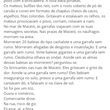
povo com a brincadeira. A folia dava piruetas.
Os mateus, bufões dos reis, com o rosto coberto de pó de
carvão e cones em formato de chapéus cheios de cacos,
espelhos, fitas coloridas. Gritavam e estalavam os relhos, os
mateus provocavam o povo, corriam, rolavam e riam.
No mar de Maceió, as garrafas viajavam com as suas
mensagens secretas. Nas praias de Maceió, os náufragos
morriam na areia.
Morreram 20 baleias do tipo cachalote e uma garrafa sem
rumo. Morreram afogadas de desgosto e insatisfação. E uma
garrafa sem rumo. Vinte baleias gigantes e uma garrafa sem
rumo. Cleobulina olhava as ondas. Aonde iam as almas
dessas baleias ao morrerem? perguntou-se.
Os brincantes nas ruas de Maceió. Eles gritavam o grito da
dor. Aonde ia uma garrafa sem rumo? Eles bebiam
insegurança no solo, presos a uma garrafa sem rumo. E
cantavam dó, e falavam si na clave de sol.
Só foi por um triz,
Ouvia o comércio,
Comerciante disse.
Na rua, risco de giz.
Ficasse, aí, a feira.