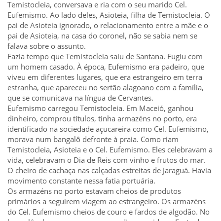
Temistocleia, conversava e ria com o seu marido Cel.
Eufemismo. Ao lado deles, Asioteia, filha de Temistocleia. O
pai de Asioteia ignorado, o relacionamento entre a mãe e o
pai de Asioteia, na casa do coronel, não se sabia nem se
falava sobre o assunto.
Fazia tempo que Temistocleia saiu de Santana. Fugiu com
um homem casado. À época, Eufemismo era padeiro, que
viveu em diferentes lugares, que era estrangeiro em terra
estranha, que apareceu no sertão alagoano com a família,
que se comunicava na língua de Cervantes.
Eufemismo carregou Temistocleia. Em Maceió, ganhou
dinheiro, comprou títulos, tinha armazéns no porto, era
identificado na sociedade açucareira como Cel. Eufemismo,
morava num bangalô defronte à praia. Como riam
Temistocleia, Asioteia e o Cel. Eufemismo. Eles celebravam a
vida, celebravam o Dia de Reis com vinho e frutos do mar.
O cheiro de cachaça nas calçadas estreitas de Jaraguá. Havia
movimento constante nessa fatia portuária.
Os armazéns no porto estavam cheios de produtos
primários a seguirem viagem ao estrangeiro. Os armazéns
do Cel. Eufemismo cheios de couro e fardos de algodão. No