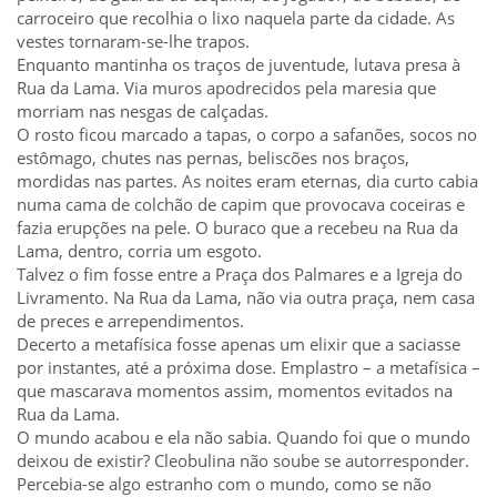
carroceiro que recolhia o lixo naquela parte da cidade. As
vestes tornaram-se-lhe trapos.
Enquanto mantinha os traços de juventude, lutava presa à
Rua da Lama. Via muros apodrecidos pela maresia que
morriam nas nesgas de calçadas.
O rosto ficou marcado a tapas, o corpo a safanões, socos no
estômago, chutes nas pernas, beliscões nos braços,
mordidas nas partes. As noites eram eternas, dia curto cabia
numa cama de colchão de capim que provocava coceiras e
fazia erupções na pele. O buraco que a recebeu na Rua da
Lama, dentro, corria um esgoto.
Talvez o fim fosse entre a Praça dos Palmares e a Igreja do
Livramento. Na Rua da Lama, não via outra praça, nem casa
de preces e arrependimentos.
Decerto a metafísica fosse apenas um elixir que a saciasse
por instantes, até a próxima dose. Emplastro – a metafísica –
que mascarava momentos assim, momentos evitados na
Rua da Lama.
O mundo acabou e ela não sabia. Quando foi que o mundo
deixou de existir? Cleobulina não soube se autorresponder.
Percebia-se algo estranho com o mundo, como se não