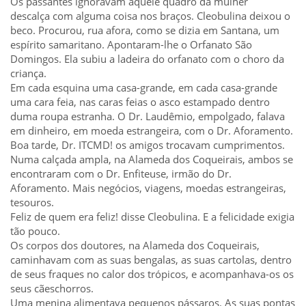
Os passantes ignoravam aquele quadro da mulher
descalça com alguma coisa nos braços. Cleobulina deixou o
beco. Procurou, rua afora, como se dizia em Santana, um
espírito samaritano. Apontaram-lhe o Orfanato São
Domingos. Ela subiu a ladeira do orfanato com o choro da
criança.
Em cada esquina uma casa-grande, em cada casa-grande
uma cara feia, nas caras feias o asco estampado dentro
duma roupa estranha. O Dr. Laudêmio, empolgado, falava
em dinheiro, em moeda estrangeira, com o Dr. Aforamento.
Boa tarde, Dr. ITCMD! os amigos trocavam cumprimentos.
Numa calçada ampla, na Alameda dos Coqueirais, ambos se
encontraram com o Dr. Enfiteuse, irmão do Dr.
Aforamento. Mais negócios, viagens, moedas estrangeiras,
tesouros.
Feliz de quem era feliz! disse Cleobulina. E a felicidade exigia
tão pouco.
Os corpos dos doutores, na Alameda dos Coqueirais,
caminhavam com as suas bengalas, as suas cartolas, dentro
de seus fraques no calor dos trópicos, e acompanhava-os os
seus cãeschorros.
Uma menina alimentava pequenos pássaros. As suas pontas