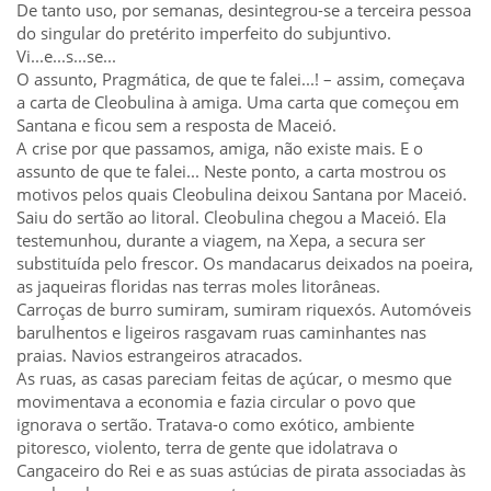
De tanto uso, por semanas, desintegrou-se a terceira pessoa
do singular do pretérito imperfeito do subjuntivo.
Vi...e...s...se...
O assunto, Pragmática, de que te falei...! – assim, começava
a carta de Cleobulina à amiga. Uma carta que começou em
Santana e ficou sem a resposta de Maceió.
A crise por que passamos, amiga, não existe mais. E o
assunto de que te falei... Neste ponto, a carta mostrou os
motivos pelos quais Cleobulina deixou Santana por Maceió.
Saiu do sertão ao litoral. Cleobulina chegou a Maceió. Ela
testemunhou, durante a viagem, na Xepa, a secura ser
substituída pelo frescor. Os mandacarus deixados na poeira,
as jaqueiras floridas nas terras moles litorâneas.
Carroças de burro sumiram, sumiram riquexós. Automóveis
barulhentos e ligeiros rasgavam ruas caminhantes nas
praias. Navios estrangeiros atracados.
As ruas, as casas pareciam feitas de açúcar, o mesmo que
movimentava a economia e fazia circular o povo que
ignorava o sertão. Tratava-o como exótico, ambiente
pitoresco, violento, terra de gente que idolatrava o
Cangaceiro do Rei e as suas astúcias de pirata associadas às