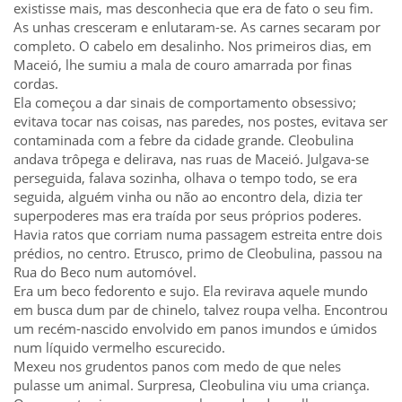
existisse mais, mas desconhecia que era de fato o seu fim.
As unhas cresceram e enlutaram-se. As carnes secaram por
completo. O cabelo em desalinho. Nos primeiros dias, em
Maceió, lhe sumiu a mala de couro amarrada por finas
cordas.
Ela começou a dar sinais de comportamento obsessivo;
evitava tocar nas coisas, nas paredes, nos postes, evitava ser
contaminada com a febre da cidade grande. Cleobulina
andava trôpega e delirava, nas ruas de Maceió. Julgava-se
perseguida, falava sozinha, olhava o tempo todo, se era
seguida, alguém vinha ou não ao encontro dela, dizia ter
superpoderes mas era traída por seus próprios poderes.
Havia ratos que corriam numa passagem estreita entre dois
prédios, no centro. Etrusco, primo de Cleobulina, passou na
Rua do Beco num automóvel.
Era um beco fedorento e sujo. Ela revirava aquele mundo
em busca dum par de chinelo, talvez roupa velha. Encontrou
um recém-nascido envolvido em panos imundos e úmidos
num líquido vermelho escurecido.
Mexeu nos grudentos panos com medo de que neles
pulasse um animal. Surpresa, Cleobulina viu uma criança.