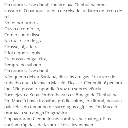
Ela nunca saísse daqui! cantarolava Cleobulina num
sussurro. O batuque, a folia de reisado, a dança no terno de
reis:
Só foi por um triz,
Ouvia o comércio,
Comerciante disse.
Na rua, risco de giz.
Ficasse, aí, a feira.
E foi o que se quis
Era nossa antiga feira,
Sempre no sábado.
Ela nunca saísse daqui.
Não queria deixar Santana, disse às amigas. Era a voz do
trabalho que a levava a Maceió. Ficasse, Cleobulina! pediam-
lhe. Não posso! respondia à voz da sobrevivência.
Sacolejava a Xepa. Embrulhava o estômago de Cleobulina.
Em Maceió havia trabalho, prédios altos, era litoral, possuía
palacetes do tamanho de sarcófagos egípcios. Em Maceió
morava a sua amiga Pragmática.
E apavoraram Cleobulina as sombras na caatinga. Elas
corriam rápidas, deitavam-se e se levantavam.