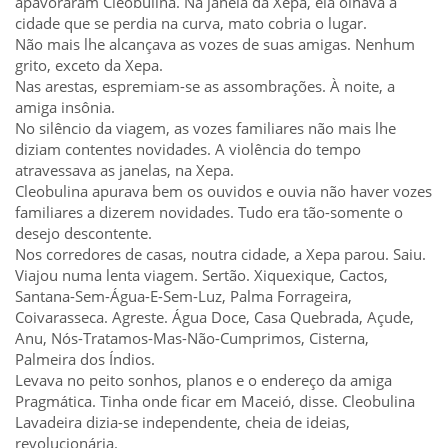
apavoraram Cleobulina. Na janela da Xepa, ela olhava a
cidade que se perdia na curva, mato cobria o lugar.
Não mais lhe alcançava as vozes de suas amigas. Nenhum
grito, exceto da Xepa.
Nas arestas, espremiam-se as assombrações. À noite, a
amiga insônia.
No silêncio da viagem, as vozes familiares não mais lhe
diziam contentes novidades. A violência do tempo
atravessava as janelas, na Xepa.
Cleobulina apurava bem os ouvidos e ouvia não haver vozes
familiares a dizerem novidades. Tudo era tão-somente o
desejo descontente.
Nos corredores de casas, noutra cidade, a Xepa parou. Saiu.
Viajou numa lenta viagem. Sertão. Xiquexique, Cactos,
Santana-Sem-Água-E-Sem-Luz, Palma Forrageira,
Coivarasseca. Agreste. Água Doce, Casa Quebrada, Açude,
Anu, Nós-Tratamos-Mas-Não-Cumprimos, Cisterna,
Palmeira dos Índios.
Levava no peito sonhos, planos e o endereço da amiga
Pragmática. Tinha onde ficar em Maceió, disse. Cleobulina
Lavadeira dizia-se independente, cheia de ideias,
revolucionária.