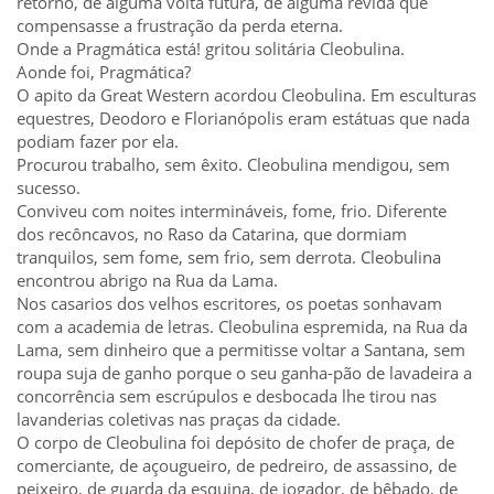
retorno, de alguma volta futura, de alguma revida que
compensasse a frustração da perda eterna.
Onde a Pragmática está! gritou solitária Cleobulina.
Aonde foi, Pragmática?
O apito da Great Western acordou Cleobulina. Em esculturas
equestres, Deodoro e Florianópolis eram estátuas que nada
podiam fazer por ela.
Procurou trabalho, sem êxito. Cleobulina mendigou, sem
sucesso.
Conviveu com noites intermináveis, fome, frio. Diferente
dos recôncavos, no Raso da Catarina, que dormiam
tranquilos, sem fome, sem frio, sem derrota. Cleobulina
encontrou abrigo na Rua da Lama.
Nos casarios dos velhos escritores, os poetas sonhavam
com a academia de letras. Cleobulina espremida, na Rua da
Lama, sem dinheiro que a permitisse voltar a Santana, sem
roupa suja de ganho porque o seu ganha-pão de lavadeira a
concorrência sem escrúpulos e desbocada lhe tirou nas
lavanderias coletivas nas praças da cidade.
O corpo de Cleobulina foi depósito de chofer de praça, de
comerciante, de açougueiro, de pedreiro, de assassino, de
peixeiro, de guarda da esquina, de jogador, de bêbado, de