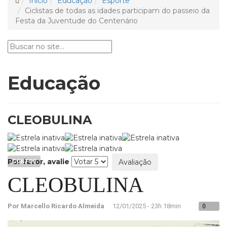
Início
Educação
Esporte
Ciclistas de todas as idades participam do passeio da
Festa da Juventude do Centenário
Educação
CLEOBULINA
Por favor, avalie
CONTOS
CLEOBULINA
Por Marcello Ricardo Almeida
12/01/2025 - 23h 18min
0