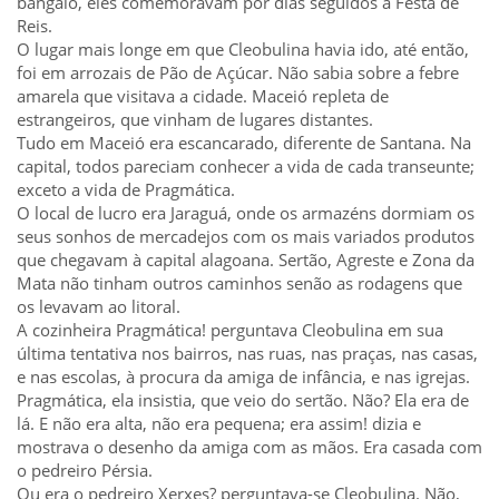
bangalô, eles comemoravam por dias seguidos a Festa de
Reis.
O lugar mais longe em que Cleobulina havia ido, até então,
foi em arrozais de Pão de Açúcar. Não sabia sobre a febre
amarela que visitava a cidade. Maceió repleta de
estrangeiros, que vinham de lugares distantes.
Tudo em Maceió era escancarado, diferente de Santana. Na
capital, todos pareciam conhecer a vida de cada transeunte;
exceto a vida de Pragmática.
O local de lucro era Jaraguá, onde os armazéns dormiam os
seus sonhos de mercadejos com os mais variados produtos
que chegavam à capital alagoana. Sertão, Agreste e Zona da
Mata não tinham outros caminhos senão as rodagens que
os levavam ao litoral.
A cozinheira Pragmática! perguntava Cleobulina em sua
última tentativa nos bairros, nas ruas, nas praças, nas casas,
e nas escolas, à procura da amiga de infância, e nas igrejas.
Pragmática, ela insistia, que veio do sertão. Não? Ela era de
lá. E não era alta, não era pequena; era assim! dizia e
mostrava o desenho da amiga com as mãos. Era casada com
o pedreiro Pérsia.
Ou era o pedreiro Xerxes? perguntava-se Cleobulina. Não,