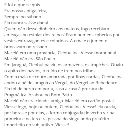
E foi o que se quis
Era nossa antiga feira,
Sempre no sábado.
Ela nunca saísse daqui.
Quem não desse dinheiro aos mateus, logo recebiam
ameaças no estalar dos relhos. Eram homens cobertos por
vestes extravagantes e coloridas. A ema e o jumento
brincavam no reisado.
Maceió era uma província, Cleobulina. Viesse morar aqui.
Maceió não era São Paulo.
Em Jaraguá, Cleobulina viu os armazéns, os trapiches. Ouviu
o apito dos navios, o ruído de trem nos trilhos.
Com a mala de couro amarrada por finas cordas, Cleobulina
andou a pé de Jaraguá ao Vergel, do Vergel ao Bebedouro.
Ela foi de porta em porta, casa a casa à procura de
Pragmática. Acabou no Bom Parto.
Maceió não era cidade, amiga. Maceió era cartão-postal.
Viesse logo, hoje ou ontem, Cleobulina. Viesse! ela ouvia,
por horas e por dias, a forma conjugada do verbo vir na
primeira e na terceira pessoa do singular do pretérito
imperfeito do subjuntivo. Viesse!