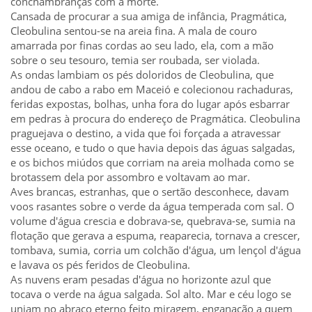
conchambranças com a morte.
Cansada de procurar a sua amiga de infância, Pragmática,
Cleobulina sentou-se na areia fina. A mala de couro
amarrada por finas cordas ao seu lado, ela, com a mão
sobre o seu tesouro, temia ser roubada, ser violada.
As ondas lambiam os pés doloridos de Cleobulina, que
andou de cabo a rabo em Maceió e colecionou rachaduras,
feridas expostas, bolhas, unha fora do lugar após esbarrar
em pedras à procura do endereço de Pragmática. Cleobulina
praguejava o destino, a vida que foi forçada a atravessar
esse oceano, e tudo o que havia depois das águas salgadas,
e os bichos miúdos que corriam na areia molhada como se
brotassem dela por assombro e voltavam ao mar.
Aves brancas, estranhas, que o sertão desconhece, davam
voos rasantes sobre o verde da água temperada com sal. O
volume d'água crescia e dobrava-se, quebrava-se, sumia na
flotação que gerava a espuma, reaparecia, tornava a crescer,
tombava, sumia, corria um colchão d'água, um lençol d'água
e lavava os pés feridos de Cleobulina.
As nuvens eram pesadas d'água no horizonte azul que
tocava o verde na água salgada. Sol alto. Mar e céu logo se
uniam no abraço eterno feito miragem, enganação a quem