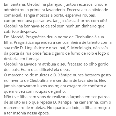
Em Santana, Cleobulina planejou, juntou recursos, criou e
administrou a primeira lavanderia. Encerra a sua atividade
comercial. Tangia moscas à porta, esperava roupas,
cumprimentava passantes, tangia cãescachorros com xôs!
Cleobulina banhava-se de sol sem nenhum dinheiro que
cobrisse despesas.
Em Maceió, Pragmática deu o nome de Cleobulina à sua
filha. Pragmática aprendeu a ser cozinheira de talento com a
sua mãe D. Linguística; e o seu pai, S. Morfologia, não saía
da porta da rua onde fazia cigarro de fumo de rolo e logo o
desfazia em fumaça.
Cleobulina Lavadeira atribuía o seu fracasso ao olho gordo
dos pais. Eram dias difíceis! ela disse.
O marceneiro de muletas e D. Xântipe nunca botaram gosto
no invento de Cleobulina em ser dona de lavanderia. Eles
jamais aprovaram luxos assim; era exagero de conforto a
quem viveu com roupas de ganho.
Não tive filha com voos de realizar a façanha em ser patroa
de si! isto era o que repetia D. Xântipe, na camarinha, com o
marceneiro de muletas. No quarto ao lado, a filha começou
a ter insônia nessa época.