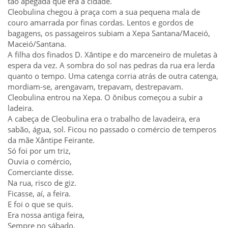
tão apegada que era à cidade.
Cleobulina chegou à praça com a sua pequena mala de
couro amarrada por finas cordas. Lentos e gordos de
bagagens, os passageiros subiam a Xepa Santana/Maceió,
Maceió/Santana.
A filha dos finados D. Xântipe e do marceneiro de muletas à
espera da vez. A sombra do sol nas pedras da rua era lerda
quanto o tempo. Uma catenga corria atrás de outra catenga,
mordiam-se, arengavam, trepavam, destrepavam.
Cleobulina entrou na Xepa. O ônibus começou a subir a
ladeira.
A cabeça de Cleobulina era o trabalho de lavadeira, era
sabão, água, sol. Ficou no passado o comércio de temperos
da mãe Xântipe Feirante.
Só foi por um triz,
Ouvia o comércio,
Comerciante disse.
Na rua, risco de giz.
Ficasse, aí, a feira.
E foi o que se quis.
Era nossa antiga feira,
Sempre no sábado.