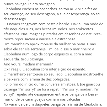
nunca navegou e era navegado.
Cleobulina encheu as bochechas, soltou ar. Ah! ela fez ao
seu cansaço, ao seu desengano, à sua desesperança, ao seu
desassossego.
Os navios chegavam com peste a bordo. Havia uma onda de
tifo naquelas ruas, nos becos imundos, nos ambientes
afastados. Nas imagens pintadas em desenhos de natureza-
morta repousavam a náusea e a estranheza.
Um marinheiro aproximou-se da mulher na praia. E não
sabia ele ser ela sertaneja. I'm Joe! disse o marinheiro à
Cleobulina num jogo de corpo esquisito e, com a mão
esquerda, tirou caxangá.
And yours, madam mermaid?
Oxi! reagiu Cleobulina com interjeição de espanto.
O marinheiro sentou-se ao seu lado. Cleobulina mostrou-lhe
a peixeira com lâmina de dez polegadas.
Foi o fim do início duma conversa amistosa. E Joe guardou
caxangá "I'm sorry!" se foi a repetir "I'm sorry, madam; I'm
sorry!" repetiu até desaparecer entre os bangalôs à beira-
mar onde os caranguejos corriam nas calçadas.
Na varanda de um daqueles bangalôs, a irmã de Cleobulina,