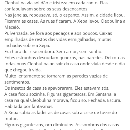
Cleobulina via solidão e tristeza em cada canto. Elas
confabulavam sobre os seus desencantos.
Nas janelas, repousava, só, o espanto. Assim, a cidade ficou.
Ficaram as casas. As ruas ficaram. A Xepa levou Cleobulina a
Maceió.
Pulverizada. Se fora aos pedaços e aos poucos. Caixas
empilhadas de restos das vidas esmigalhadas, muitas
inchadas sobre a Xepa.
Era hora de ir-se embora. Sem amor, sem sonho.
Entes estranhos desnudam quadros, nas paredes. Deixou-as
todas nuas Cleobulina ao sair da casa onde vivia desde o dia
que chegou à vida.
Muito lentamente se tornaram as paredes vazias de
sentimentos.
Os insetos da casa se apavoraram. Eles estavam sós.
A casa ficou sozinha. Figuras gigantescas. Em Santana, a
casa na qual Cleobulina morava, ficou só. Fechada. Escura.
Habitada por fantasmas.
A Xepa subia as ladeiras de casas sob a crise de tosse do
motor.
Figuras gigantescas, ora diminutas. As sombras das casas