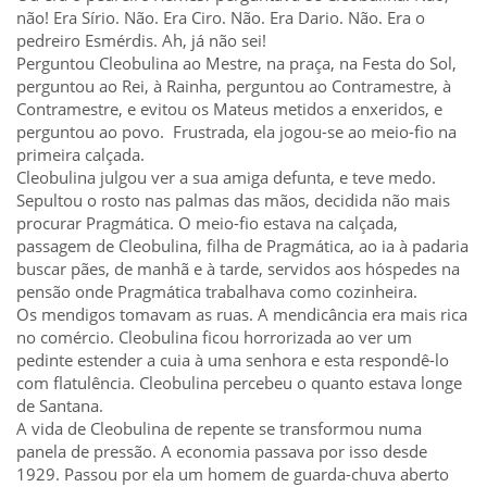
não! Era Sírio. Não. Era Ciro. Não. Era Dario. Não. Era o
pedreiro Esmérdis. Ah, já não sei!
Perguntou Cleobulina ao Mestre, na praça, na Festa do Sol,
perguntou ao Rei, à Rainha, perguntou ao Contramestre, à
Contramestre, e evitou os Mateus metidos a enxeridos, e
perguntou ao povo. Frustrada, ela jogou-se ao meio-fio na
primeira calçada.
Cleobulina julgou ver a sua amiga defunta, e teve medo.
Sepultou o rosto nas palmas das mãos, decidida não mais
procurar Pragmática. O meio-fio estava na calçada,
passagem de Cleobulina, filha de Pragmática, ao ia à padaria
buscar pães, de manhã e à tarde, servidos aos hóspedes na
pensão onde Pragmática trabalhava como cozinheira.
Os mendigos tomavam as ruas. A mendicância era mais rica
no comércio. Cleobulina ficou horrorizada ao ver um
pedinte estender a cuia à uma senhora e esta respondê-lo
com flatulência. Cleobulina percebeu o quanto estava longe
de Santana.
A vida de Cleobulina de repente se transformou numa
panela de pressão. A economia passava por isso desde
1929. Passou por ela um homem de guarda-chuva aberto