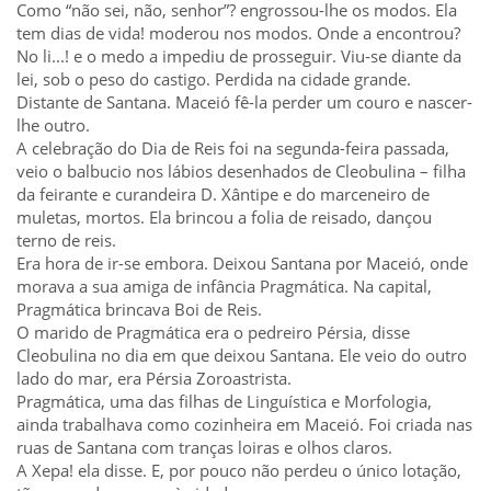
Como “não sei, não, senhor”? engrossou-lhe os modos. Ela
tem dias de vida! moderou nos modos. Onde a encontrou?
No li...! e o medo a impediu de prosseguir. Viu-se diante da
lei, sob o peso do castigo. Perdida na cidade grande.
Distante de Santana. Maceió fê-la perder um couro e nascer-
lhe outro.
A celebração do Dia de Reis foi na segunda-feira passada,
veio o balbucio nos lábios desenhados de Cleobulina – filha
da feirante e curandeira D. Xântipe e do marceneiro de
muletas, mortos. Ela brincou a folia de reisado, dançou
terno de reis.
Era hora de ir-se embora. Deixou Santana por Maceió, onde
morava a sua amiga de infância Pragmática. Na capital,
Pragmática brincava Boi de Reis.
O marido de Pragmática era o pedreiro Pérsia, disse
Cleobulina no dia em que deixou Santana. Ele veio do outro
lado do mar, era Pérsia Zoroastrista.
Pragmática, uma das filhas de Linguística e Morfologia,
ainda trabalhava como cozinheira em Maceió. Foi criada nas
ruas de Santana com tranças loiras e olhos claros.
A Xepa! ela disse. E, por pouco não perdeu o único lotação,