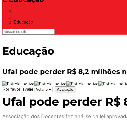
Início
Educação
Educação
Ufal pode perder R$ 8,2 milhões 
Por favor, avalie
Ufal pode perder R$
Associação dos Docentes fez análise da lei aprova