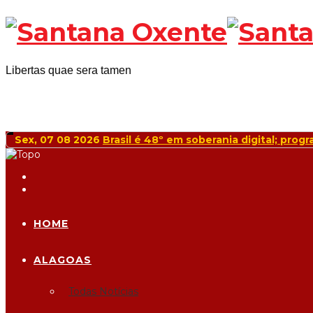
Libertas quae sera tamen
Sex, 07 08 2026
Brasil acumula superávit de US$ 49 bi 
HOME
ALAGOAS
Todas Notícias