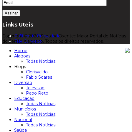
Links Uteis
Copyright © 2026. Santana Oxente:: Maior Portal de Notícias
Política de Privacidade
do Sertão Alagoano. Todos os direitos reservados.
Fale Conosco
Home
Alagoas
Todas Notícias
Blogs
Clerisvaldo
Fábio Soares
Diversão
Televisao
Papo Reto
Educação
Todas Notícias
Municípios
Todas Notícias
Nacional
Todas Notícias
Saúde