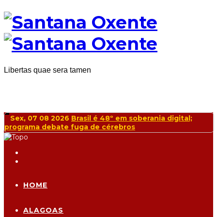
Libertas quae sera tamen
Sex, 07 08 2026
Brasil acumula superávit de US$ 49 bi
e minimiza impacto de tarifas dos EUA
HOME
ALAGOAS