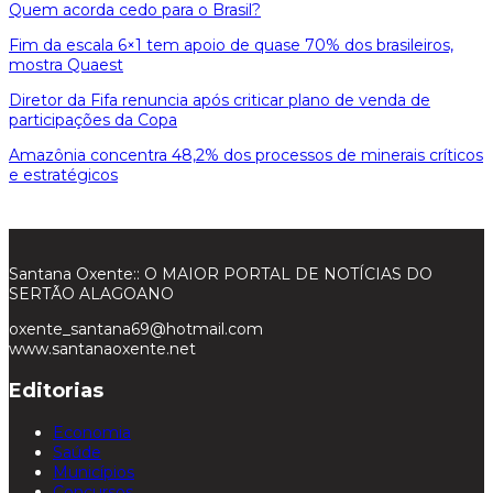
Quem acorda cedo para o Brasil?
Fim da escala 6×1 tem apoio de quase 70% dos brasileiros,
mostra Quaest
Diretor da Fifa renuncia após criticar plano de venda de
participações da Copa
Amazônia concentra 48,2% dos processos de minerais críticos
e estratégicos
Santana Oxente:: O MAIOR PORTAL DE NOTÍCIAS DO
SERTÃO ALAGOANO
oxente_santana69@hotmail.com
www.santanaoxente.net
Editorias
Economia
Saúde
Municípios
Concursos