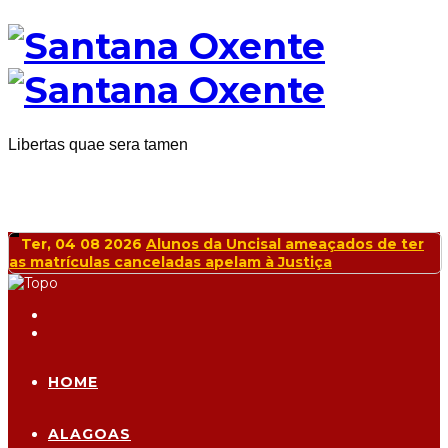
Libertas quae sera tamen
Ter, 04 08 2026
Alunos da Uncisal ameaçados de ter
as matrículas canceladas apelam à Justiça
HOME
ALAGOAS