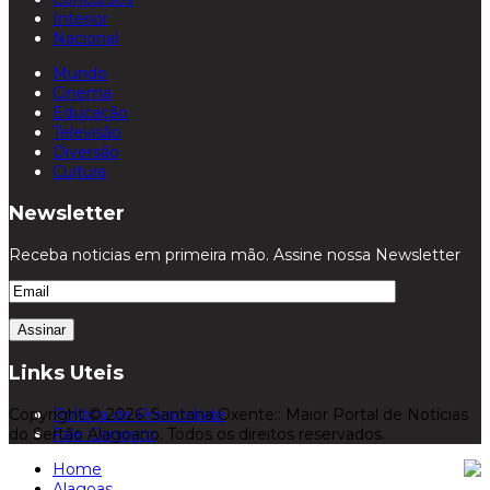
Interior
Nacional
Mundo
Cinema
Educação
Televisão
Diversão
Cultura
Newsletter
Receba noticias em primeira mão. Assine nossa Newsletter
Links Uteis
Copyright © 2026. Santana Oxente:: Maior Portal de Notícias
Política de Privacidade
do Sertão Alagoano. Todos os direitos reservados.
Fale Conosco
Home
Alagoas