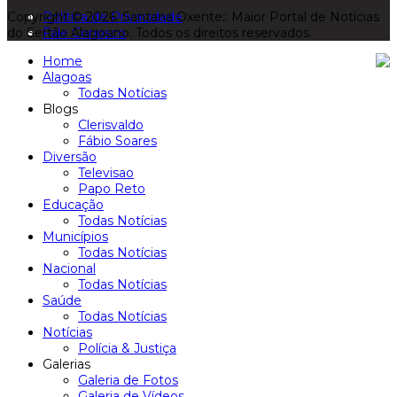
Copyright © 2026. Santana Oxente:: Maior Portal de Notícias
Política de Privacidade
do Sertão Alagoano. Todos os direitos reservados.
Fale Conosco
Home
Alagoas
Todas Notícias
Blogs
Clerisvaldo
Fábio Soares
Diversão
Televisao
Papo Reto
Educação
Todas Notícias
Municípios
Todas Notícias
Nacional
Todas Notícias
Saúde
Todas Notícias
Notícias
Polícia & Justiça
Galerias
Galeria de Fotos
Galeria de Vídeos