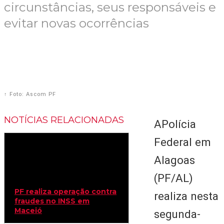
circunstâncias, seus responsáveis e
evitar novas ocorrências
↑ Foto: Ascom PF
NOTÍCIAS RELACIONADAS
APolícia
Federal em
Alagoas
(PF/AL)
PF realiza operação contra
realiza nesta
fraudes no INSS em
Maceió
segunda-