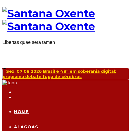
Libertas quae sera tamen
Sex, 07 08 2026
Brasil é 48º em soberania digital;
programa debate fuga de cérebros
HOME
ALAGOAS