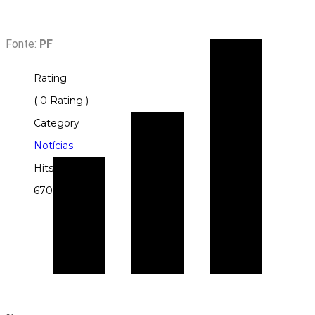
Fonte:
PF
Rating
( 0 Rating )
Category
Notícias
Hits
670 times