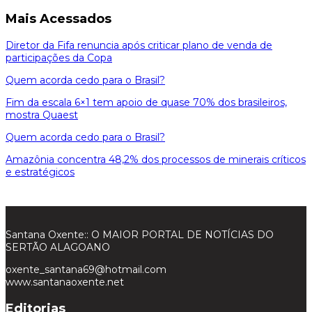
Mais Acessados
Diretor da Fifa renuncia após criticar plano de venda de
participações da Copa
Quem acorda cedo para o Brasil?
Fim da escala 6×1 tem apoio de quase 70% dos brasileiros,
mostra Quaest
Quem acorda cedo para o Brasil?
Amazônia concentra 48,2% dos processos de minerais críticos
e estratégicos
Santana Oxente:: O MAIOR PORTAL DE NOTÍCIAS DO
SERTÃO ALAGOANO
oxente_santana69@hotmail.com
www.santanaoxente.net
Editorias