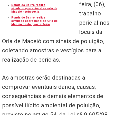
feira, (06),
Ronda do Bairro realiza
simulado operacional na orla de
Maceió nesta sexta
trabalho
Ronda do Bairro realiza
simulado operacional na Orla de
pericial nos
Maceió nesta quarta-feira
locais da
Orla de Maceió com sinais de poluição,
coletando amostras e vestígios para a
realização de perícias.
As amostras serão destinadas a
comprovar eventuais danos, causas,
consequências e demais elementos de
possível ilícito ambiental de poluição,
previsto no artigo 54, da Lei nº 9.605/98,