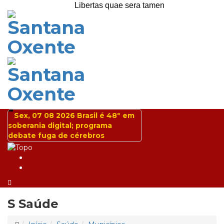
Libertas quae sera tamen
Sex, 07 08 2026
Brasil é 48º em
soberania digital; programa
debate fuga de cérebros
S
Saúde