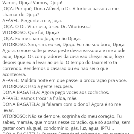
Vamos, Djoça! Vamos, Djoça!
JOÇA: Por quê, Dona Afável, o Dr. Vitorioso passou a me
chamar de Djoça?
AFÁVEL: Pergunte a ele, Joça.
JOÇA: Ó Dr. Vitorioso, ó seu Dr. Vitorioso...!
VITORIOSO: Que foi, Djoça?
JOÇA: Eu me chamo Joça, e não Djoça.
VITORIOSO: Sim, sim, eu sei, Djoça. Eu não sou buro, Djoça.
Agora, ó você solte já essa peste dessa vassoura e me ajude
aqui, Djoça. Os compradores da casa vão chegar aqui, logo
depois que eu a levar ao asilo. O tempo do taxímetro tá
correndo. Vendemos o casarão ou eu não sei o que
acontecerá.
AFÁVEL: Maldita noite em que passei a procuração pra você.
VITORIOSO: Isso a gente recupera.
DONA BAGATELA: Agora pego vocês aos cochichos.
AFÁVEL: Vamos trocar a fralda, mãe.
DONA BAGATELA: Já falaram com o dono? Agora é só me
levar.
VITORIOSO: Não se demore, sogrinha do meu coração. Tu
sabes, mamãe, que moras nesse coração, que só apanha, sem
gastar com aluguel, condomínio, gás, luz, água, IPTU...
DONA BAGATELA: Quanto Satanás tá cobrando um quartinho