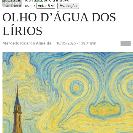
CONTOS
Por favor, avalie
OLHO D’ÁGUA DOS
LÍRIOS
Marcello Ricardo Almeida
18/05/2026 - 10h 31min