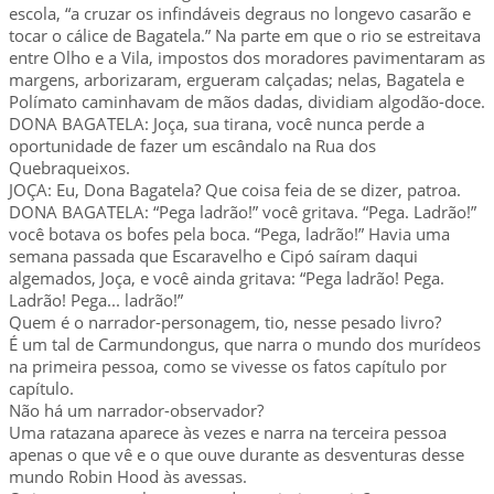
escola, “a cruzar os infindáveis degraus no longevo casarão e
tocar o cálice de Bagatela.” Na parte em que o rio se estreitava
entre Olho e a Vila, impostos dos moradores pavimentaram as
margens, arborizaram, ergueram calçadas; nelas, Bagatela e
Polímato caminhavam de mãos dadas, dividiam algodão-doce.
DONA BAGATELA: Joça, sua tirana, você nunca perde a
oportunidade de fazer um escândalo na Rua dos
Quebraqueixos.
JOÇA: Eu, Dona Bagatela? Que coisa feia de se dizer, patroa.
DONA BAGATELA: “Pega ladrão!” você gritava. “Pega. Ladrão!”
você botava os bofes pela boca. “Pega, ladrão!” Havia uma
semana passada que Escaravelho e Cipó saíram daqui
algemados, Joça, e você ainda gritava: “Pega ladrão! Pega.
Ladrão! Pega... ladrão!”
Quem é o narrador-personagem, tio, nesse pesado livro?
É um tal de Carmundongus, que narra o mundo dos murídeos
na primeira pessoa, como se vivesse os fatos capítulo por
capítulo.
Não há um narrador-observador?
Uma ratazana aparece às vezes e narra na terceira pessoa
apenas o que vê e o que ouve durante as desventuras desse
mundo Robin Hood às avessas.