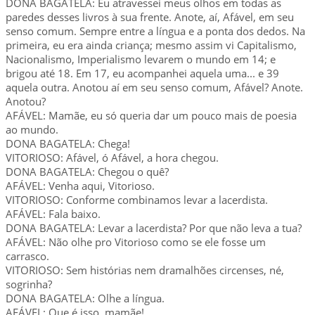
DONA BAGATELA: Eu atravessei meus olhos em todas as
paredes desses livros à sua frente. Anote, aí, Afável, em seu
senso comum. Sempre entre a língua e a ponta dos dedos. Na
primeira, eu era ainda criança; mesmo assim vi Capitalismo,
Nacionalismo, Imperialismo levarem o mundo em 14; e
brigou até 18. Em 17, eu acompanhei aquela uma... e 39
aquela outra. Anotou aí em seu senso comum, Afável? Anote.
Anotou?
AFÁVEL: Mamãe, eu só queria dar um pouco mais de poesia
ao mundo.
DONA BAGATELA: Chega!
VITORIOSO: Afável, ó Afável, a hora chegou.
DONA BAGATELA: Chegou o quê?
AFÁVEL: Venha aqui, Vitorioso.
VITORIOSO: Conforme combinamos levar a lacerdista.
AFÁVEL: Fala baixo.
DONA BAGATELA: Levar a lacerdista? Por que não leva a tua?
AFÁVEL: Não olhe pro Vitorioso como se ele fosse um
carrasco.
VITORIOSO: Sem histórias nem dramalhões circenses, né,
sogrinha?
DONA BAGATELA: Olhe a língua.
AFÁVEL: Que é isso, mamãe!