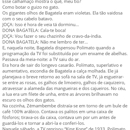
Esse calhamaço mostra o quê, meu tio?
Como botar o guizo no gato.
Os gigantes olhos de Bagatela eram violetas. Ela tão vaidosa
com o seu cabelo batavo.
JOÇA: Isso é hora de veia tá dorminu...
DONA BAGATELA: Cala-te boca!
JOÇA: Vou fazer o seu chazinho de cravo-da-índia.
DONA BAGATELA: Não me lembro de ter...
E, naquela noite, Bagatela dispensou Polímato quando a
programação da TV foi substituída por um enxame de abelhas.
Passava da meia-noite: a TV saiu do ar.
Era hora de sair do longevo casarão. Polímato, superlativo e
aumentativo, escondia de Bagatela a calça molhada. Ele já
planejava o breve retorno ao sofá na sala de TV, já esgueirar-
se entre as rosas, os galhos de limoeiro, galhos de caquizeiro,
atravessar a alameda das mangueiras e dos cajueiros. No céu,
a lua era um filete de unha, entre as árvores brilhavam no
escuro os olhos dos gatos.
Na cozinha, Zémambembe distraía-se em torno de um bule de
café 100% arábico. Contava os palitos em uma caixa de
fósforos; tirava-os da caixa, contava um por um antes de
guardá-los e tornar a abri-la e conferi-los.
Naquele sábado, a TV reprisou “King Kong” de 1933. Polímato