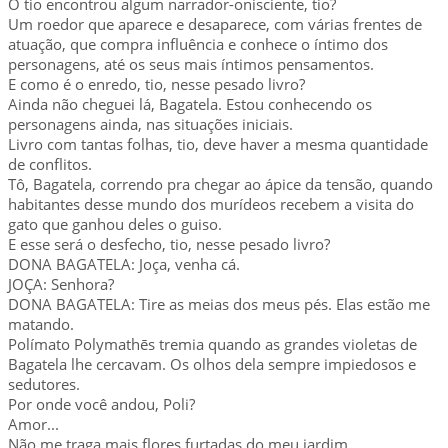
O tio encontrou algum narrador-onisciente, tio?
Um roedor que aparece e desaparece, com várias frentes de
atuação, que compra influência e conhece o íntimo dos
personagens, até os seus mais íntimos pensamentos.
E como é o enredo, tio, nesse pesado livro?
Ainda não cheguei lá, Bagatela. Estou conhecendo os
personagens ainda, nas situações iniciais.
Livro com tantas folhas, tio, deve haver a mesma quantidade
de conflitos.
Tô, Bagatela, correndo pra chegar ao ápice da tensão, quando
habitantes desse mundo dos murídeos recebem a visita do
gato que ganhou deles o guiso.
E esse será o desfecho, tio, nesse pesado livro?
DONA BAGATELA: Joça, venha cá.
JOÇA: Senhora?
DONA BAGATELA: Tire as meias dos meus pés. Elas estão me
matando.
Polímato Polymathēs tremia quando as grandes violetas de
Bagatela lhe cercavam. Os olhos dela sempre impiedosos e
sedutores.
Por onde você andou, Poli?
Amor...
Não me traga mais flores furtadas do meu jardim.