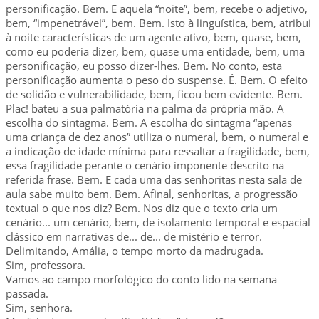
personificação. Bem. E aquela “noite”, bem, recebe o adjetivo,
bem, “impenetrável”, bem. Bem. Isto à linguística, bem, atribui
à noite características de um agente ativo, bem, quase, bem,
como eu poderia dizer, bem, quase uma entidade, bem, uma
personificação, eu posso dizer-lhes. Bem. No conto, esta
personificação aumenta o peso do suspense. É. Bem. O efeito
de solidão e vulnerabilidade, bem, ficou bem evidente. Bem.
Plac! bateu a sua palmatória na palma da própria mão. A
escolha do sintagma. Bem. A escolha do sintagma “apenas
uma criança de dez anos” utiliza o numeral, bem, o numeral e
a indicação de idade mínima para ressaltar a fragilidade, bem,
essa fragilidade perante o cenário imponente descrito na
referida frase. Bem. E cada uma das senhoritas nesta sala de
aula sabe muito bem. Bem. Afinal, senhoritas, a progressão
textual o que nos diz? Bem. Nos diz que o texto cria um
cenário... um cenário, bem, de isolamento temporal e espacial
clássico em narrativas de... de... de mistério e terror.
Delimitando, Amália, o tempo morto da madrugada.
Sim, professora.
Vamos ao campo morfológico do conto lido na semana
passada.
Sim, senhora.