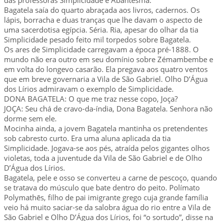
Bagatela saía do quarto abraçada aos livros, cadernos. Os
lápis, borracha e duas tranças que lhe davam o aspecto de
uma sacerdotisa egípcia. Séria. Ria, apesar do olhar da tia
Simplicidade pesado feito mil torpedos sobre Bagatela.
Os ares de Simplicidade carregavam a época pré-1888. O
mundo não era outro em seu domínio sobre Zémambembe e
em volta do longevo casarão. Ela pregava aos quatro ventos
que em breve governaria a Vila de São Gabriel. Olho D’Água
dos Lírios admiravam o exemplo de Simplicidade.
DONA BAGATELA: O que me traz nesse copo, Joça?
JOÇA: Seu chá de cravo-da-índia, Dona Bagatela. Senhora não
dorme sem ele.
Mocinha ainda, a jovem Bagatela mantinha os pretendentes
sob cabresto curto. Era uma aluna aplicada da tia
Simplicidade. Jogava-se aos pés, atraída pelos gigantes olhos
violetas, toda a juventude da Vila de São Gabriel e de Olho
D’Água dos Lírios.
Bagatela, pele e osso se converteu a carne de pescoço, quando
se tratava do músculo que bate dentro do peito. Polímato
Polymathēs, filho de pai imigrante grego cuja grande família
veio há muito saciar-se da salobra água do rio entre a Vila de
São Gabriel e Olho D’Água dos Lírios, foi “o sortudo”, disse na