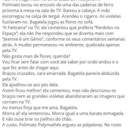
Polímato tocou no encosto de uma das cadeiras de ferro
próxima à mesa na sala de TV. Baixou a cabeça. A mão
escorregou na calça de tergal. Acendeu o cigarro. As violetas
fuzilaram-no. Bagatela jogou as flores no sofá.
“A Feiticeira” na TV; ele comentou que preferia “Perdidos no
Espaço”; ela não lhe respondeu que se divertia mais com
“Jeannie é um Gênio”, conforme os seus comentários semanas
atrás. A mudez permaneceu no ambiente, quebrada apenas
pela TV.
Não gosta mais de flores, querida?
Vou ficar sem falar com você até saber por onde andou e o
que fez antes de chegar aqui.
Braços cruzados, cara amarrada. Bagatela parecia abduzida
pela TV.
Ele ajoelhou-se aos pés dela.
Assim ficou melhor! ela comentou, mas não descruzou os
braços nem as grandes violetas abandonaram as imagens que
corriam na TV.
Ao menos finja que me ama, Bagatela.
Morra aí! ela sentenciou. Morra igual a uma barata esmagada.
E não ouse tirar os joelhos do chão.
A custo, Polímato Polymathēs ergueu as pálpebras. No rosto