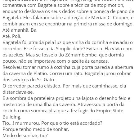
comentava com Bagatela sobre a técnica de stop motion,
enquanto deslizava os seus dedos sobre a boneca de pano de
Bagatela. Eles falaram sobre a direção de Merian C. Cooper, e
combinaram em se encontrar na primeira missa de domingo.
Até amanhã, Ba.
Até, Poli.
Bagatela foi atraída pela luz que vinha da cozinha e invadiu o
corredor. E se fosse a tia Simplicidade? Evitaria. Ela vivia com
os azeites. Mas se fosse o tio Zémambembe, que dormia
pouco, não se importava com o azeite às canecas.
Resolveu tomar rumo à cozinha cuja porta parecia a abertura
da caverna de Platão. Correu um rato. Bagatela jurou cobrar
dos serviços do Sr. Gato.
O corredor parecia elástico. Por mais que caminhasse, ela
distanciava-se.
E a sombra da prateleira projetou na lajota o desenho feio e
misterioso de uma Ilha da Caveira. Atravessou a porta da
cozinha uma sombra alta que a fez fugir do Empire State
Building.
Tio...! murmurou. Por que o tio está acordado?
Porque tenho medo de sonhar.
Medo de sonhar, tio?