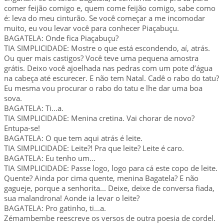
comer feijão comigo e, quem come feijão comigo, sabe como
é: leva do meu cinturão. Se você começar a me incomodar
muito, eu vou levar você para conhecer Piaçabuçu.
BAGATELA: Onde fica Piaçabuçu?
TIA SIMPLICIDADE: Mostre o que está escondendo, aí, atrás.
Ou quer mais castigos? Você teve uma pequena amostra
grátis. Deixo você ajoelhada nas pedras com um pote d’água
na cabeça até escurecer. E não tem Natal. Cadê o rabo do tatu?
Eu mesma vou procurar o rabo do tatu e lhe dar uma boa
sova.
BAGATELA: Ti...a.
TIA SIMPLICIDADE: Menina cretina. Vai chorar de novo?
Entupa-se!
BAGATELA: O que tem aqui atrás é leite.
TIA SIMPLICIDADE: Leite?! Pra que leite? Leite é caro.
BAGATELA: Eu tenho um...
TIA SIMPLICIDADE: Passe logo, logo para cá este copo de leite.
Quente? Ainda por cima quente, menina Bagatela? E não
gagueje, porque a senhorita... Deixe, deixe de conversa fiada,
sua malandrona! Aonde ia levar o leite?
BAGATELA: Pro gatinho, ti...a.
Zémambembe reescreve os versos de outra poesia de cordel.