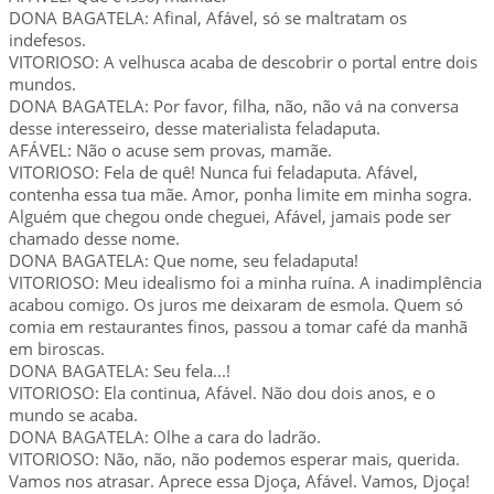
DONA BAGATELA: Afinal, Afável, só se maltratam os
indefesos.
VITORIOSO: A velhusca acaba de descobrir o portal entre dois
mundos.
DONA BAGATELA: Por favor, filha, não, não vá na conversa
desse interesseiro, desse materialista feladaputa.
AFÁVEL: Não o acuse sem provas, mamãe.
VITORIOSO: Fela de quê! Nunca fui feladaputa. Afável,
contenha essa tua mãe. Amor, ponha limite em minha sogra.
Alguém que chegou onde cheguei, Afável, jamais pode ser
chamado desse nome.
DONA BAGATELA: Que nome, seu feladaputa!
VITORIOSO: Meu idealismo foi a minha ruína. A inadimplência
acabou comigo. Os juros me deixaram de esmola. Quem só
comia em restaurantes finos, passou a tomar café da manhã
em biroscas.
DONA BAGATELA: Seu fela...!
VITORIOSO: Ela continua, Afável. Não dou dois anos, e o
mundo se acaba.
DONA BAGATELA: Olhe a cara do ladrão.
VITORIOSO: Não, não, não podemos esperar mais, querida.
Vamos nos atrasar. Aprece essa Djoça, Afável. Vamos, Djoça!