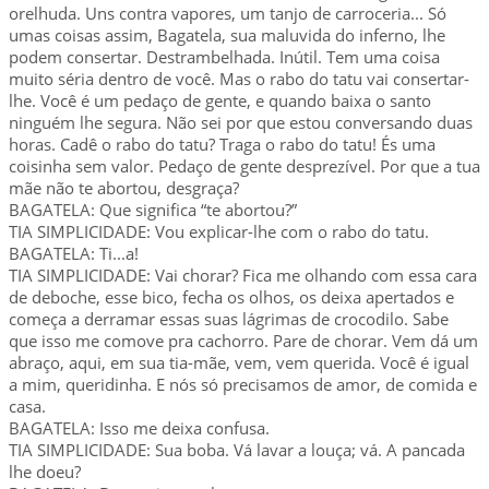
orelhuda. Uns contra vapores, um tanjo de carroceria... Só
umas coisas assim, Bagatela, sua maluvida do inferno, lhe
podem consertar. Destrambelhada. Inútil. Tem uma coisa
muito séria dentro de você. Mas o rabo do tatu vai consertar-
lhe. Você é um pedaço de gente, e quando baixa o santo
ninguém lhe segura. Não sei por que estou conversando duas
horas. Cadê o rabo do tatu? Traga o rabo do tatu! És uma
coisinha sem valor. Pedaço de gente desprezível. Por que a tua
mãe não te abortou, desgraça?
BAGATELA: Que significa “te abortou?”
TIA SIMPLICIDADE: Vou explicar-lhe com o rabo do tatu.
BAGATELA: Ti...a!
TIA SIMPLICIDADE: Vai chorar? Fica me olhando com essa cara
de deboche, esse bico, fecha os olhos, os deixa apertados e
começa a derramar essas suas lágrimas de crocodilo. Sabe
que isso me comove pra cachorro. Pare de chorar. Vem dá um
abraço, aqui, em sua tia-mãe, vem, vem querida. Você é igual
a mim, queridinha. E nós só precisamos de amor, de comida e
casa.
BAGATELA: Isso me deixa confusa.
TIA SIMPLICIDADE: Sua boba. Vá lavar a louça; vá. A pancada
lhe doeu?