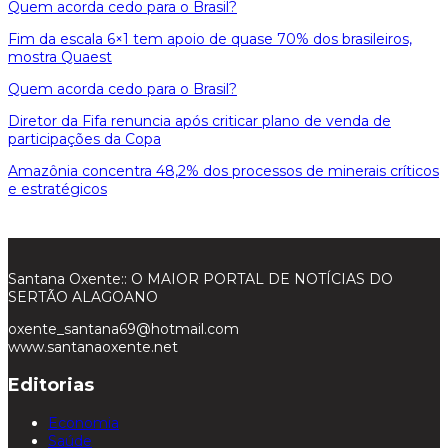
Quem acorda cedo para o Brasil?
Fim da escala 6×1 tem apoio de quase 70% dos brasileiros,
mostra Quaest
Quem acorda cedo para o Brasil?
Diretor da Fifa renuncia após criticar plano de venda de
participações da Copa
Amazônia concentra 48,2% dos processos de minerais críticos
e estratégicos
Santana Oxente:: O MAIOR PORTAL DE NOTÍCIAS DO
SERTÃO ALAGOANO
oxente_santana69@hotmail.com
www.santanaoxente.net
Editorias
Economia
Saúde