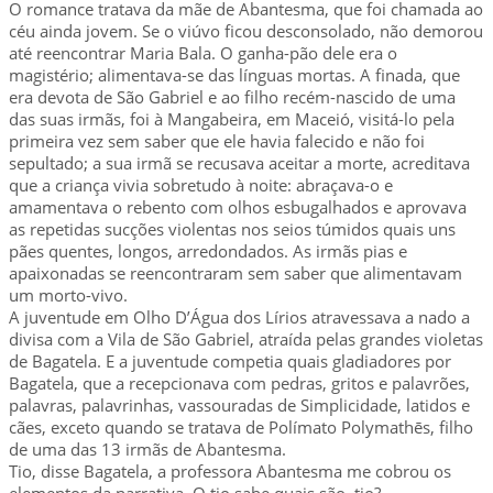
O romance tratava da mãe de Abantesma, que foi chamada ao
céu ainda jovem. Se o viúvo ficou desconsolado, não demorou
até reencontrar Maria Bala. O ganha-pão dele era o
magistério; alimentava-se das línguas mortas. A finada, que
era devota de São Gabriel e ao filho recém-nascido de uma
das suas irmãs, foi à Mangabeira, em Maceió, visitá-lo pela
primeira vez sem saber que ele havia falecido e não foi
sepultado; a sua irmã se recusava aceitar a morte, acreditava
que a criança vivia sobretudo à noite: abraçava-o e
amamentava o rebento com olhos esbugalhados e aprovava
as repetidas sucções violentas nos seios túmidos quais uns
pães quentes, longos, arredondados. As irmãs pias e
apaixonadas se reencontraram sem saber que alimentavam
um morto-vivo.
A juventude em Olho D’Água dos Lírios atravessava a nado a
divisa com a Vila de São Gabriel, atraída pelas grandes violetas
de Bagatela. E a juventude competia quais gladiadores por
Bagatela, que a recepcionava com pedras, gritos e palavrões,
palavras, palavrinhas, vassouradas de Simplicidade, latidos e
cães, exceto quando se tratava de Polímato Polymathēs, filho
de uma das 13 irmãs de Abantesma.
Tio, disse Bagatela, a professora Abantesma me cobrou os
elementos da narrativa. O tio sabe quais são, tio?