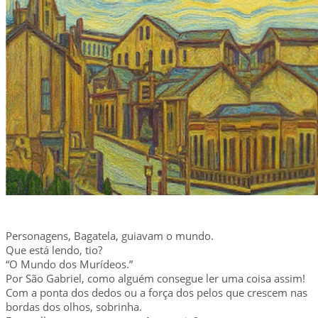
Personagens, Bagatela, guiavam o mundo.
Que está lendo, tio?
“O Mundo dos Murídeos.”
Por São Gabriel, como alguém consegue ler uma coisa assim!
Com a ponta dos dedos ou a força dos pelos que crescem nas
bordas dos olhos, sobrinha.