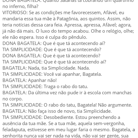
no inferno, filha?
VITORIOSO: Se as condições me favorecessem, Afável, eu
mandaria essa tua mãe à Patagônia, aos quintos. Assim, não
teria notícias dessa cara feia. Apressa, apressa, Afável; agora,
já não dá mais. O luxo do tempo acabou. Olhe o relógio, olhe;
ele não espera. Isso é culpa do pêndulo.
DONA BAGATELA: Que é que tá acontecendo aí?
TIA SIMPLICIDADE: Que é que tá acontecendo?
DONA BAGATELA: Que é que tá acontecendo?
TIA SIMPLICIDADE: Que é que tá acontecendo aí?
BAGATELA: Nada, tia Simplicidade. Nada.
TIA SIMPLICIDADE: Você vai apanhar, Bagatela.
BAGATELA: Apanhar não!
TIA SIMPLICIDADE: Traga o rabo do tatu.
BAGATELA: Da última vez não pude ir à escola com manchas
no corpo.
TIA SIMPLICIDADE: O rabo do tatu, Bagatela! Não argumente.
BAGATELA: Não faça isso de novo, tia Simplicidade.
TIA SIMPLICIDADE: Desobediente. Estou preenchendo a
ausência da tua mãe. Se a tua mãe, aquela sem-vergonha,
feladaputa, estivesse em meu lugar faria o mesmo. Bagatela, a
senhorita nunca vai ser nada na vida, não vai ser gente, sua