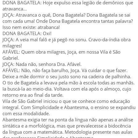
DONA BAGATELA: Hoje expulso essa legião de demônios que
atravanca...
JOÇA: Atravanca o quê, Dona Bagatela? Dona Bagatela se sai
com cada uma! Onde Dona Bagatela encontra tantas palavra?
Isso nem existe: atrabanca!
DONA BAGATELA: Oxi!
JOÇA: A veia mal falô e já pegô no sonu. Cravo-da-índia obra
milagres!
AFÁVEL: Quem obra milagres, Joça, em nossa Vila é São
Gabriel.
JOÇA: Nada não, senhora Dra. Afável.
AFÁVEL: Não, não faça barulho, Joça. Vá cuidar o que fazer.
Deixe a mãe dormir o seu justo sono na cadeira de palhinha.
O tio de Bagatela a levava pela mão à escola todas as manhãs.
Ia buscá-la ao meio-dia. Voltava com ela após o almoço, cujo
retorno era ao final da tarde.
Vila de São Gabriel iniciou o que se conhece como educação
integral. Com Simplicidade e Abantesma, o ensino se expandiu
com essa modalidade.
Abantesma exigia ter na ponta da língua não apenas a análise
sintática e a morfológica, mas que prevalecesse a bidocência
da língua com a matemática. Metodologia presente nas aulas
das professoras Simplicidade e Abantesma.