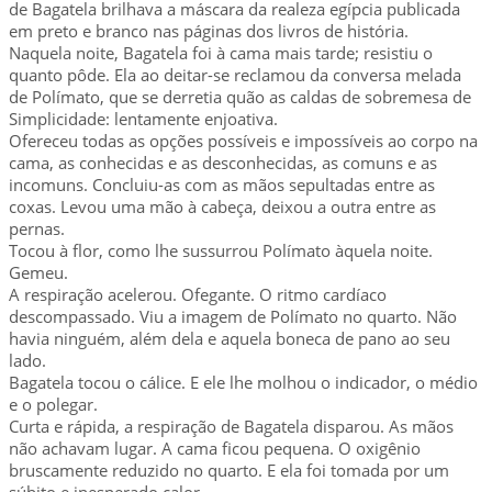
de Bagatela brilhava a máscara da realeza egípcia publicada
em preto e branco nas páginas dos livros de história.
Naquela noite, Bagatela foi à cama mais tarde; resistiu o
quanto pôde. Ela ao deitar-se reclamou da conversa melada
de Polímato, que se derretia quão as caldas de sobremesa de
Simplicidade: lentamente enjoativa.
Ofereceu todas as opções possíveis e impossíveis ao corpo na
cama, as conhecidas e as desconhecidas, as comuns e as
incomuns. Concluiu-as com as mãos sepultadas entre as
coxas. Levou uma mão à cabeça, deixou a outra entre as
pernas.
Tocou à flor, como lhe sussurrou Polímato àquela noite.
Gemeu.
A respiração acelerou. Ofegante. O ritmo cardíaco
descompassado. Viu a imagem de Polímato no quarto. Não
havia ninguém, além dela e aquela boneca de pano ao seu
lado.
Bagatela tocou o cálice. E ele lhe molhou o indicador, o médio
e o polegar.
Curta e rápida, a respiração de Bagatela disparou. As mãos
não achavam lugar. A cama ficou pequena. O oxigênio
bruscamente reduzido no quarto. E ela foi tomada por um
súbito e inesperado calor.