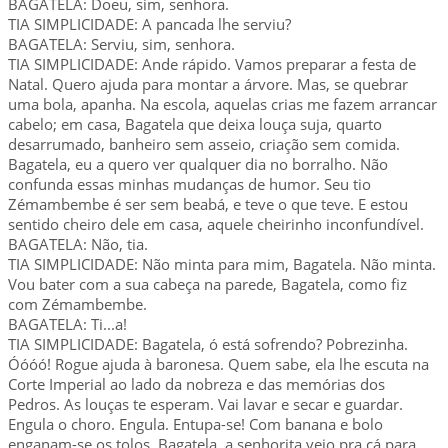
BAGATELA: Doeu, sim, senhora.
TIA SIMPLICIDADE: A pancada lhe serviu?
BAGATELA: Serviu, sim, senhora.
TIA SIMPLICIDADE: Ande rápido. Vamos preparar a festa de
Natal. Quero ajuda para montar a árvore. Mas, se quebrar
uma bola, apanha. Na escola, aquelas crias me fazem arrancar
cabelo; em casa, Bagatela que deixa louça suja, quarto
desarrumado, banheiro sem asseio, criação sem comida.
Bagatela, eu a quero ver qualquer dia no borralho. Não
confunda essas minhas mudanças de humor. Seu tio
Zémambembe é ser sem beabá, e teve o que teve. E estou
sentido cheiro dele em casa, aquele cheirinho inconfundível.
BAGATELA: Não, tia.
TIA SIMPLICIDADE: Não minta para mim, Bagatela. Não minta.
Vou bater com a sua cabeça na parede, Bagatela, como fiz
com Zémambembe.
BAGATELA: Ti...a!
TIA SIMPLICIDADE: Bagatela, ó está sofrendo? Pobrezinha.
Óóóó! Rogue ajuda à baronesa. Quem sabe, ela lhe escuta na
Corte Imperial ao lado da nobreza e das memórias dos
Pedros. As louças te esperam. Vai lavar e secar e guardar.
Engula o choro. Engula. Entupa-se! Com banana e bolo
enganam-se os tolos. Bagatela, a senhorita veio pra cá para