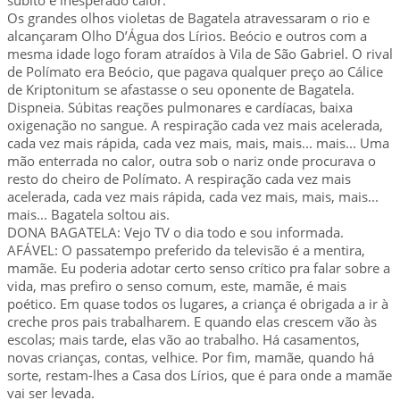
Os grandes olhos violetas de Bagatela atravessaram o rio e
alcançaram Olho D’Água dos Lírios. Beócio e outros com a
mesma idade logo foram atraídos à Vila de São Gabriel. O rival
de Polímato era Beócio, que pagava qualquer preço ao Cálice
de Kriptonitum se afastasse o seu oponente de Bagatela.
Dispneia. Súbitas reações pulmonares e cardíacas, baixa
oxigenação no sangue. A respiração cada vez mais acelerada,
cada vez mais rápida, cada vez mais, mais, mais... mais... Uma
mão enterrada no calor, outra sob o nariz onde procurava o
resto do cheiro de Polímato. A respiração cada vez mais
acelerada, cada vez mais rápida, cada vez mais, mais, mais...
mais... Bagatela soltou ais.
DONA BAGATELA: Vejo TV o dia todo e sou informada.
AFÁVEL: O passatempo preferido da televisão é a mentira,
mamãe. Eu poderia adotar certo senso crítico pra falar sobre a
vida, mas prefiro o senso comum, este, mamãe, é mais
poético. Em quase todos os lugares, a criança é obrigada a ir à
creche pros pais trabalharem. E quando elas crescem vão às
escolas; mais tarde, elas vão ao trabalho. Há casamentos,
novas crianças, contas, velhice. Por fim, mamãe, quando há
sorte, restam-lhes a Casa dos Lírios, que é para onde a mamãe
vai ser levada.