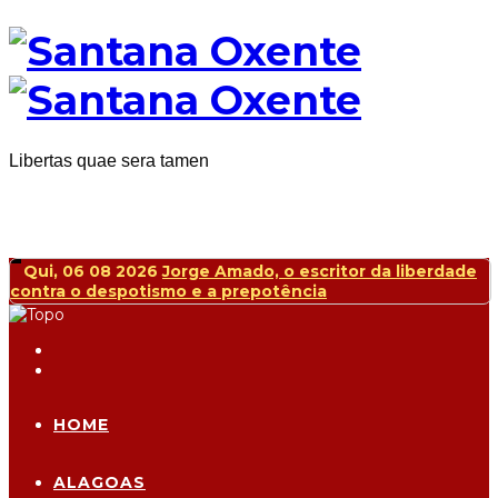
Libertas quae sera tamen
Qui, 06 08 2026
Jorge Amado, o escritor da liberdade
contra o despotismo e a prepotência
HOME
ALAGOAS