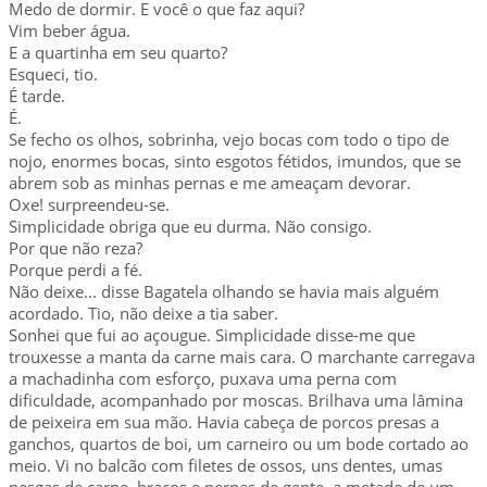
Medo de dormir. E você o que faz aqui?
Vim beber água.
E a quartinha em seu quarto?
Esqueci, tio.
É tarde.
É.
Se fecho os olhos, sobrinha, vejo bocas com todo o tipo de
nojo, enormes bocas, sinto esgotos fétidos, imundos, que se
abrem sob as minhas pernas e me ameaçam devorar.
Oxe! surpreendeu-se.
Simplicidade obriga que eu durma. Não consigo.
Por que não reza?
Porque perdi a fé.
Não deixe... disse Bagatela olhando se havia mais alguém
acordado. Tio, não deixe a tia saber.
Sonhei que fui ao açougue. Simplicidade disse-me que
trouxesse a manta da carne mais cara. O marchante carregava
a machadinha com esforço, puxava uma perna com
dificuldade, acompanhado por moscas. Brilhava uma lâmina
de peixeira em sua mão. Havia cabeça de porcos presas a
ganchos, quartos de boi, um carneiro ou um bode cortado ao
meio. Vi no balcão com filetes de ossos, uns dentes, umas
nesgas de carne, braços e pernas de gente, a metade de um