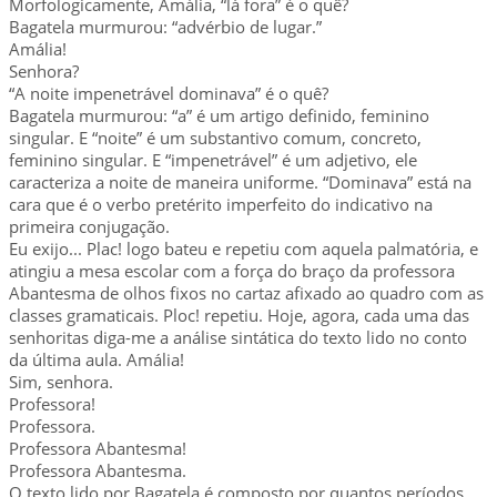
Morfologicamente, Amália, “lá fora” é o quê?
Bagatela murmurou: “advérbio de lugar.”
Amália!
Senhora?
“A noite impenetrável dominava” é o quê?
Bagatela murmurou: “a” é um artigo definido, feminino
singular. E “noite” é um substantivo comum, concreto,
feminino singular. E “impenetrável” é um adjetivo, ele
caracteriza a noite de maneira uniforme. “Dominava” está na
cara que é o verbo pretérito imperfeito do indicativo na
primeira conjugação.
Eu exijo... Plac! logo bateu e repetiu com aquela palmatória, e
atingiu a mesa escolar com a força do braço da professora
Abantesma de olhos fixos no cartaz afixado ao quadro com as
classes gramaticais. Ploc! repetiu. Hoje, agora, cada uma das
senhoritas diga-me a análise sintática do texto lido no conto
da última aula. Amália!
Sim, senhora.
Professora!
Professora.
Professora Abantesma!
Professora Abantesma.
O texto lido por Bagatela é composto por quantos períodos