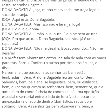
rosto, sobrinha Bagatela.
DONA BAGATELA: Joça, minha espevitada, me traga logo o
suco de laranja.
JOÇA: Aqui está, Dona Bagatela.
DONA BAGATELA: Mas isso não é laranja, Joça!
JOÇA: E o que é, dona?
DONA BAGATELA: Limão, sua louca! E o pior: sem açúcar.
JOÇA: Pra que açúcar, Dona Bagatela, se a vida já é uma
rapadura!
DONA BAGATELA: Não me desafie, Bocadomundo... Não me
desafie!
E a professora Abantesma entrou na sala de aula com as mãos
para trás. Sorriu. Conferiu a turma por cima dos óculos, e
disse:
Na semana que passou, e as senhoritas bem estão
lembradas... Bem. A aluna Bagatela leu um conto. Bem.
Sabemos, bem, pela análise linguística, bem, ou estilística,
bem, ou como queiram as senhoritas, bem, semântica, que a
atmosfera do conto é cheia de contraste: há uma oposição
espacial e sensorial entre o lado de fora (vasto, escuro e
ameaçador) e o lado de dentro (doméstico, reduzido e
solitário). Bem. As senhoritas bem observaram, bem, a